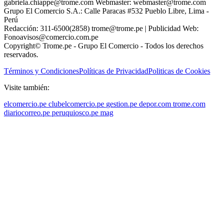
gabriela.chiappe@trome.com Webmaster: webmaster@trome.com
Grupo El Comercio S.A.: Calle Paracas #532 Pueblo Libre, Lima -
Perú
Redacción: 311-6500(2858) trome@trome.pe | Publicidad Web:
Fonoavisos@comercio.com.pe
Copyright© Trome.pe - Grupo El Comercio - Todos los derechos
reservados.
Términos y Condiciones
Políticas de Privacidad
Politicas de Cookies
Visite también:
elcomercio.pe
clubelcomercio.pe
gestion.pe
depor.com
trome.com
diariocorreo.pe
peruquiosco.pe
mag