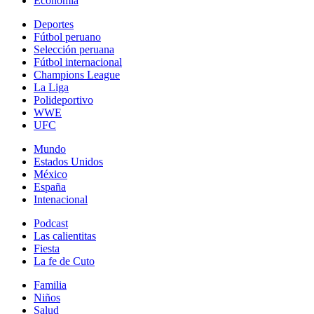
Economía
Deportes
Fútbol peruano
Selección peruana
Fútbol internacional
Champions League
La Liga
Polideportivo
WWE
UFC
Mundo
Estados Unidos
México
España
Intenacional
Podcast
Las calientitas
Fiesta
La fe de Cuto
Familia
Niños
Salud