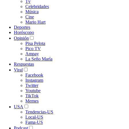
Tv
Celebridades
Música
Cine
Mario Hart
Deportes
Horóscopo
Opinión
Pisa Pelota
Pico TV
Ampay
La Seño María
Respuestas
Viral
Facebook
Instagram
Twitter
Youtube
TikTok
Memes
USA
Tendencias-US
Local-US
Fama-US
Podcast