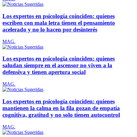
Los expertos en psicología coinciden: quienes
escriben con mala letra tienen el pensamiento
acelerado y no lo hacen por desinterés
MAG.
Los expertos en psicología coinciden: quienes
saludan siempre en el ascensor no viven a la
defensiva y tienen apertura social
MAG.
Los expertos en psicología coinciden: quienes
mantienen la calma en la fila gozan de empatía
cognitiva, gratitud y no solo tienen autocontrol
MAG.