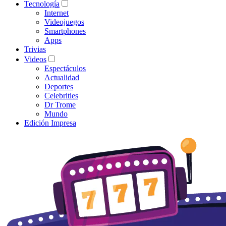
Tecnología
Internet
Videojuegos
Smartphones
Apps
Trivias
Videos
Espectáculos
Actualidad
Deportes
Celebrities
Dr Trome
Mundo
Edición Impresa