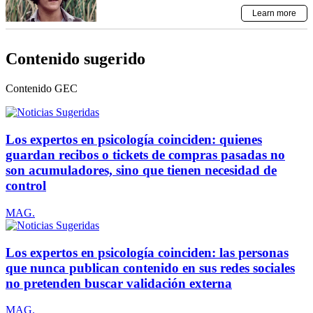
Contenido sugerido
Contenido
GEC
Los expertos en psicología coinciden: quienes
guardan recibos o tickets de compras pasadas no
son acumuladores, sino que tienen necesidad de
control
MAG.
Los expertos en psicología coinciden: las personas
que nunca publican contenido en sus redes sociales
no pretenden buscar validación externa
MAG.