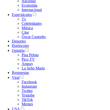
Nacional
Economía
Internacional
Espectáculos
Tv
Celebridades
Música
Cine
Óscar Custodio
Deportes
Horóscopo
Opinión
Pisa Pelota
Pico TV
Ampay
La Seño María
Respuestas
Viral
Facebook
Instagram
Twitter
Youtube
TikTok
Memes
USA