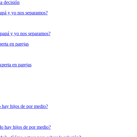
 papá y yo nos separamos?
erta en parejas
 hay hijos de por medio?