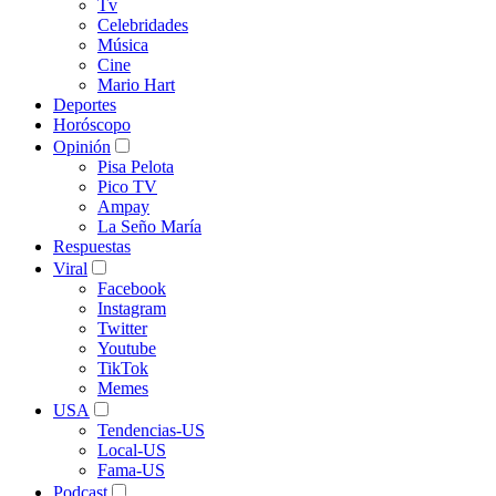
Tv
Celebridades
Música
Cine
Mario Hart
Deportes
Horóscopo
Opinión
Pisa Pelota
Pico TV
Ampay
La Seño María
Respuestas
Viral
Facebook
Instagram
Twitter
Youtube
TikTok
Memes
USA
Tendencias-US
Local-US
Fama-US
Podcast