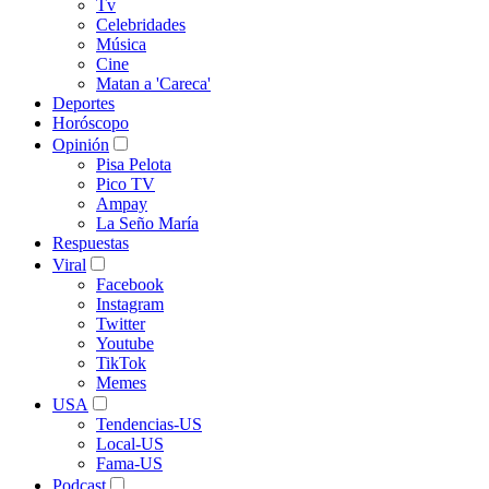
Tv
Celebridades
Música
Cine
Matan a 'Careca'
Deportes
Horóscopo
Opinión
Pisa Pelota
Pico TV
Ampay
La Seño María
Respuestas
Viral
Facebook
Instagram
Twitter
Youtube
TikTok
Memes
USA
Tendencias-US
Local-US
Fama-US
Podcast