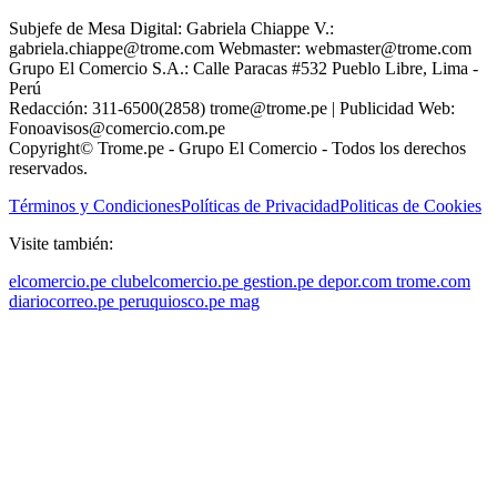
Subjefe de Mesa Digital: Gabriela Chiappe V.:
gabriela.chiappe@trome.com Webmaster: webmaster@trome.com
Grupo El Comercio S.A.: Calle Paracas #532 Pueblo Libre, Lima -
Perú
Redacción: 311-6500(2858) trome@trome.pe | Publicidad Web:
Fonoavisos@comercio.com.pe
Copyright© Trome.pe - Grupo El Comercio - Todos los derechos
reservados.
Términos y Condiciones
Políticas de Privacidad
Politicas de Cookies
Visite también:
elcomercio.pe
clubelcomercio.pe
gestion.pe
depor.com
trome.com
diariocorreo.pe
peruquiosco.pe
mag