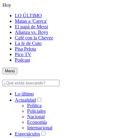
Hoy
LO ÚLTIMO
Matan a 'Careca'
El papá de Messi
Alianza vs. Boys
Café con la Chevez
La fe de Cuto
Pisa Pelota
Pico TV
Podcast
Menú
Lo último
Actualidad
Política
Policiales
Nacional
Economía
Internacional
Espectáculos