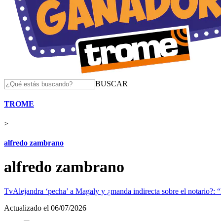
BUSCAR
TROME
>
alfredo zambrano
alfredo zambrano
Tv
Alejandra ‘pecha’ a Magaly y ¿manda indirecta sobre el notario?: “
Actualizado el 06/07/2026