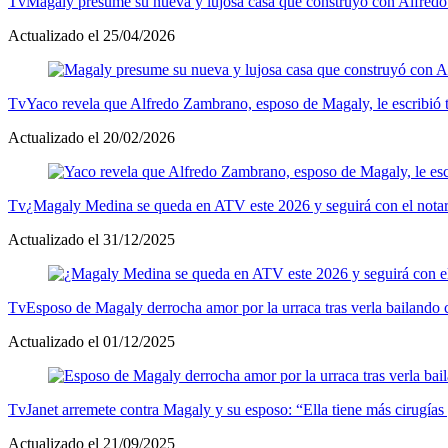
Tv
Magaly presume su nueva y lujosa casa que construyó con Alfred
Actualizado el 25/04/2026
Tv
Yaco revela que Alfredo Zambrano, esposo de Magaly, le escribió 
Actualizado el 20/02/2026
Tv
¿Magaly Medina se queda en ATV este 2026 y seguirá con el notari
Actualizado el 31/12/2025
Tv
Esposo de Magaly derrocha amor por la urraca tras verla bailando 
Actualizado el 01/12/2025
Tv
Janet arremete contra Magaly y su esposo: “Ella tiene más cirugías
Actualizado el 21/09/2025