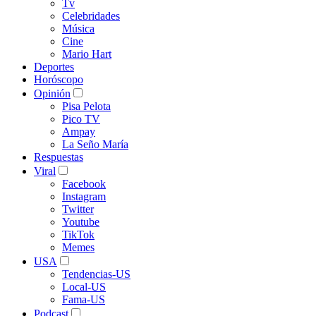
Tv
Celebridades
Música
Cine
Mario Hart
Deportes
Horóscopo
Opinión
Pisa Pelota
Pico TV
Ampay
La Seño María
Respuestas
Viral
Facebook
Instagram
Twitter
Youtube
TikTok
Memes
USA
Tendencias-US
Local-US
Fama-US
Podcast