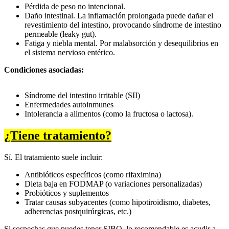
Pérdida de peso no intencional.
Daño intestinal. La inflamación prolongada puede dañar el
revestimiento del intestino, provocando síndrome de intestino
permeable (leaky gut).
Fatiga y niebla mental. Por malabsorción y desequilibrios en
el sistema nervioso entérico.
Condiciones asociadas:
Síndrome del intestino irritable (SII)
Enfermedades autoinmunes
Intolerancia a alimentos (como la fructosa o lactosa).
¿Tiene tratamiento?
Sí. El tratamiento suele incluir:
Antibióticos específicos (como rifaximina)
Dieta baja en FODMAP (o variaciones personalizadas)
Probióticos y suplementos
Tratar causas subyacentes (como hipotiroidismo, diabetes,
adherencias postquirúrgicas, etc.)
Si sospechas que puedes tener SIBO, lo recomendable es acudir a