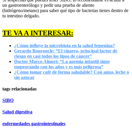
un gastroenterólogo y pedir una prueba de aliento
(hidrógeno/metano) para saber qué tipo de bacterias tienes dentro de
tu intestino delgado.
TE VA A INTERESAR:
¿Cómo influye la microbiota en la salud femenina?
Gerardo Bouroncle: “El cigarro, principal factor de
riesgo en casi todos los tipos de cáncer”
Doctor Marco Almerí: “La anemia infantil sigue
empeorando con los años y es más peligrosa”
¿Cómo tomar café de forma saludable? Con agua, leche o
sin azúcar
tags relacionadas
SIBO
Salud digestiva
enfermedades gastrointestinales