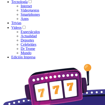
Tecnología
Internet
Videojuegos
Smartphones
Apps
Trivias
Videos
Espectáculos
Actualidad
Deportes
Celebrities
Dr Trome
Mundo
Edición Impresa