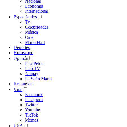
Nacional
Economía
Internacional
Espectáculos
Tv
Celebridades
Música
Cine
Mario Hart
Deportes
Horóscopo
Opinión
Pisa Pelota
Pico TV
Ampay
La Seño María
Respuestas
Viral
Facebook
Instagram
Twitter
Youtube
TikTok
Memes
USA