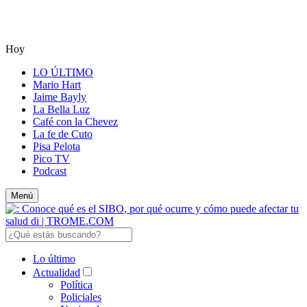
Hoy
LO ÚLTIMO
Mario Hart
Jaime Bayly
La Bella Luz
Café con la Chevez
La fe de Cuto
Pisa Pelota
Pico TV
Podcast
Menú
Lo último
Actualidad
Política
Policiales