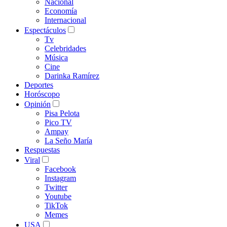
Nacional
Economía
Internacional
Espectáculos
Tv
Celebridades
Música
Cine
Darinka Ramírez
Deportes
Horóscopo
Opinión
Pisa Pelota
Pico TV
Ampay
La Seño María
Respuestas
Viral
Facebook
Instagram
Twitter
Youtube
TikTok
Memes
USA