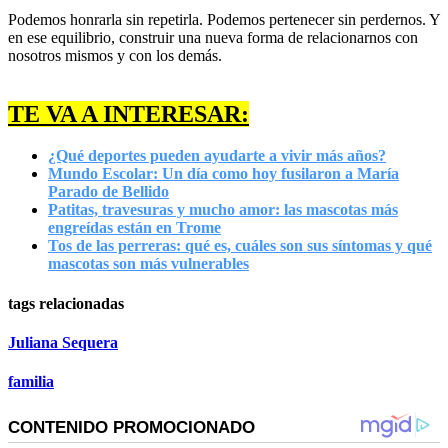
Podemos honrarla sin repetirla. Podemos pertenecer sin perdernos. Y
en ese equilibrio, construir una nueva forma de relacionarnos con
nosotros mismos y con los demás.
TE VA A INTERESAR:
¿Qué deportes pueden ayudarte a vivir más años?
Mundo Escolar: Un día como hoy fusilaron a María
Parado de Bellido
Patitas, travesuras y mucho amor: las mascotas más
engreídas están en Trome
Tos de las perreras: qué es, cuáles son sus síntomas y qué
mascotas son más vulnerables
tags relacionadas
Juliana Sequera
familia