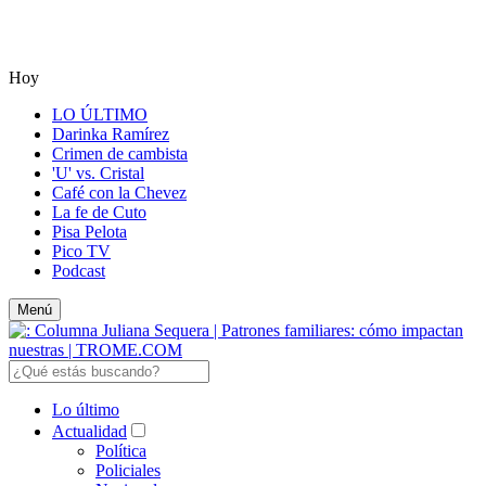
Hoy
LO ÚLTIMO
Darinka Ramírez
Crimen de cambista
'U' vs. Cristal
Café con la Chevez
La fe de Cuto
Pisa Pelota
Pico TV
Podcast
Menú
Lo último
Actualidad
Política
Policiales