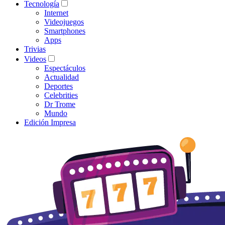
Tecnología
Internet
Videojuegos
Smartphones
Apps
Trivias
Videos
Espectáculos
Actualidad
Deportes
Celebrities
Dr Trome
Mundo
Edición Impresa