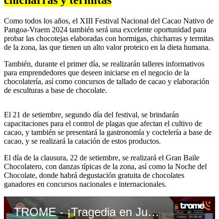
chicharras y termitas
Como todos los años, el XIII Festival Nacional del Cacao Nativo de
Pangoa-Vraem 2024 también será una excelente oportunidad para
probar las chocotejas elaboradas con hormigas, chicharras y termitas
de la zona, las que tienen un alto valor proteico en la dieta humana.
También, durante el primer día, se realizarán talleres informativos
para emprendedores que deseen iniciarse en el negocio de la
chocolatería, así como concursos de tallado de cacao y elaboración
de esculturas a base de chocolate.
El 21 de setiembre, segundo día del festival, se brindarán
capacitaciones para el control de plagas que afectan el cultivo de
cacao, y también se presentará la gastronomía y coctelería a base de
cacao, y se realizará la catación de estos productos.
El día de la clausura, 22 de setiembre, se realizará el Gran Baile
Chocolatero, con danzas típicas de la zona, así como la Noche del
Chocolate, donde habrá degustación gratuita de chocolates
ganadores en concursos nacionales e internacionales.
TROME - ¡Tragedia en Junín! Fuerte sismo de 5,1 deja cinco muertos, más de 20 heridos y más de 300 damnificados