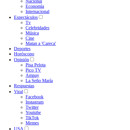
Nacional
Economía
Internacional
Espectáculos
Tv
Celebridades
Música
Cine
Matan a 'Careca'
Deportes
Horóscopo
Opinión
Pisa Pelota
Pico TV
Ampay
La Seño María
Respuestas
Viral
Facebook
Instagram
Twitter
Youtube
TikTok
Memes
USA