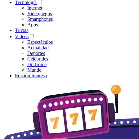
Tecnología
Internet
Videojuegos
Smartphones
Apps
Trivias
Videos
Espectáculos
Actualidad
Deportes
Celebrities
Dr Trome
Mundo
Edición Impresa