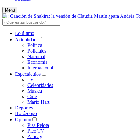
Menú
Lo último
Actualidad
Política
Policiales
Nacional
Economía
Internacional
Espectáculos
Tv
Celebridades
Música
Cine
Mario Hart
Deportes
Horóscopo
Opinión
Pisa Pelota
Pico TV
Ampay