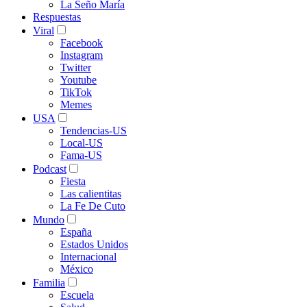
La Seño María
Respuestas
Viral
Facebook
Instagram
Twitter
Youtube
TikTok
Memes
USA
Tendencias-US
Local-US
Fama-US
Podcast
Fiesta
Las calientitas
La Fe De Cuto
Mundo
España
Estados Unidos
Internacional
México
Familia
Escuela