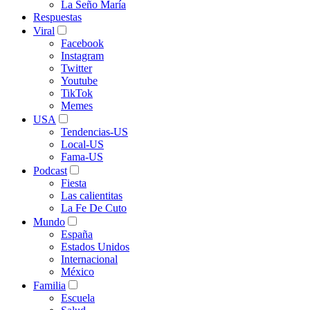
La Seño María
Respuestas
Viral
Facebook
Instagram
Twitter
Youtube
TikTok
Memes
USA
Tendencias-US
Local-US
Fama-US
Podcast
Fiesta
Las calientitas
La Fe De Cuto
Mundo
España
Estados Unidos
Internacional
México
Familia
Escuela