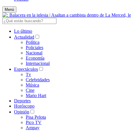
Menú
Lo último
Actualidad
Política
Policiales
Nacional
Economía
Internacional
Espectáculos
Tv
Celebridades
Música
Cine
Mario Hart
Deportes
Horóscopo
Opinión
Pisa Pelota
Pico TV
Ampay