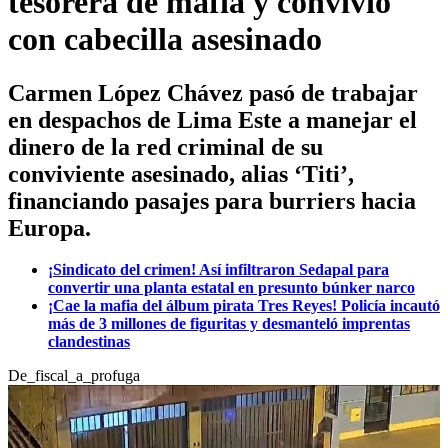
tesorera de mafia y convivió
con cabecilla asesinado
Carmen López Chávez pasó de trabajar
en despachos de Lima Este a manejar el
dinero de la red criminal de su
conviviente asesinado, alias ‘Titi’,
financiando pasajes para burriers hacia
Europa.
¡Sindicato del crimen! Así infiltraron Sedapal para
convertir una planta estatal en presunto búnker narco
¡Cae la mafia del álbum pirata Tres Reyes! Policía incautó
más de 3 millones de figuritas y desmanteló imprentas
clandestinas
De_fiscal_a_profuga