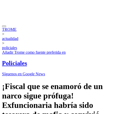
TROME
>
actualidad
>
policiales
Añadir
Trome
como fuente preferida en
Policiales
Síguenos en Google News
¡Fiscal que se enamoró de un
narco sigue prófuga!
Exfuncionaria habría sido