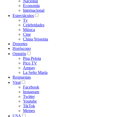
Nacional
Economía
Internacional
Espectáculos
Tv
Celebridades
Música
Cine
China Yessenia
Deportes
Horóscopo
Opinión
Pisa Pelota
Pico TV
Ampay
La Seño María
Respuestas
Viral
Facebook
Instagram
Twitter
Youtube
TikTok
Memes
USA