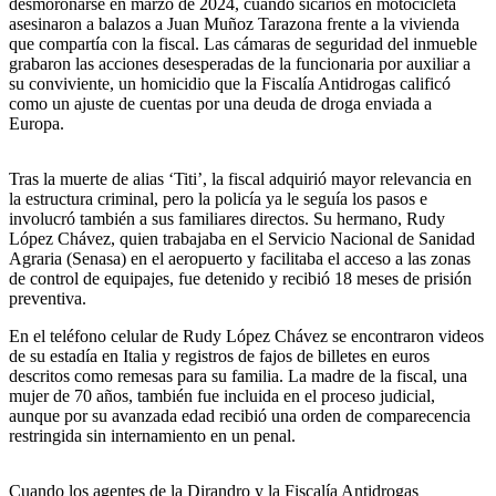
desmoronarse en marzo de 2024, cuando sicarios en motocicleta
asesinaron a balazos a Juan Muñoz Tarazona frente a la vivienda
que compartía con la fiscal. Las cámaras de seguridad del inmueble
grabaron las acciones desesperadas de la funcionaria por auxiliar a
su conviviente, un homicidio que la Fiscalía Antidrogas calificó
como un ajuste de cuentas por una deuda de droga enviada a
Europa.
Tras la muerte de alias ‘Titi’, la fiscal adquirió mayor relevancia en
la estructura criminal, pero la policía ya le seguía los pasos e
involucró también a sus familiares directos. Su hermano, Rudy
López Chávez, quien trabajaba en el Servicio Nacional de Sanidad
Agraria (Senasa) en el aeropuerto y facilitaba el acceso a las zonas
de control de equipajes, fue detenido y recibió 18 meses de prisión
preventiva.
En el teléfono celular de Rudy López Chávez se encontraron videos
de su estadía en Italia y registros de fajos de billetes en euros
descritos como remesas para su familia. La madre de la fiscal, una
mujer de 70 años, también fue incluida en el proceso judicial,
aunque por su avanzada edad recibió una orden de comparecencia
restringida sin internamiento en un penal.
Cuando los agentes de la Dirandro y la Fiscalía Antidrogas