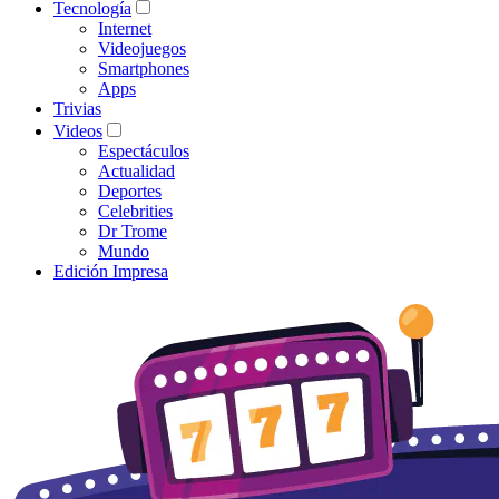
Tecnología
Internet
Videojuegos
Smartphones
Apps
Trivias
Videos
Espectáculos
Actualidad
Deportes
Celebrities
Dr Trome
Mundo
Edición Impresa