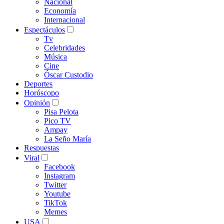
Nacional
Economía
Internacional
Espectáculos
Tv
Celebridades
Música
Cine
Óscar Custodio
Deportes
Horóscopo
Opinión
Pisa Pelota
Pico TV
Ampay
La Seño María
Respuestas
Viral
Facebook
Instagram
Twitter
Youtube
TikTok
Memes
USA