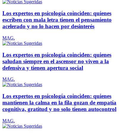
Los expertos en psicología coinciden: quienes
escriben con mala letra tienen el pensamiento
acelerado y no lo hacen por desinterés
MAG.
Los expertos en psicología coinciden: quienes
saludan siempre en el ascensor no viven a la
defensiva y tienen apertura social
MAG.
Los expertos en psicología coinciden: quienes
mantienen la calma en la fila gozan de empatía
cognitiva, gratitud y no solo tienen autocontrol
MAG.