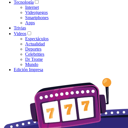
Tecnología
Internet
Videojuegos
Smartphones
Apps
Trivias
Videos
Espectáculos
Actualidad
Deportes
Celebrities
Dr Trome
Mundo
Edición Impresa