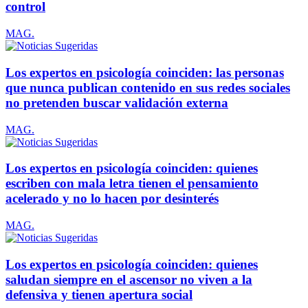
control
MAG.
Los expertos en psicología coinciden: las personas
que nunca publican contenido en sus redes sociales
no pretenden buscar validación externa
MAG.
Los expertos en psicología coinciden: quienes
escriben con mala letra tienen el pensamiento
acelerado y no lo hacen por desinterés
MAG.
Los expertos en psicología coinciden: quienes
saludan siempre en el ascensor no viven a la
defensiva y tienen apertura social