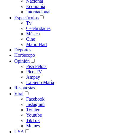
Nacional
Economía
Internacional
Espectáculos
Tv
Celebridades
Música
Cine
Mario Hart
Deportes
Horóscopo
Opinión
Pisa Pelota
Pico TV
Ampay
La Seño María
Respuestas
Viral
Facebook
Instagram
Twitter
Youtube
TikTok
Memes
USA