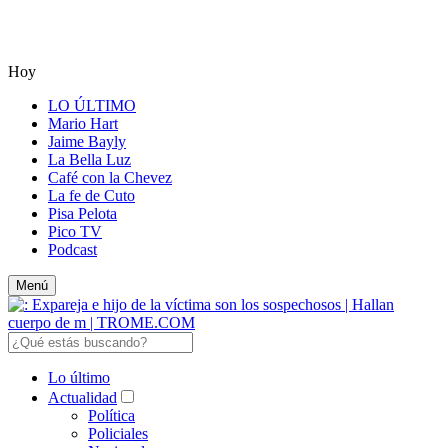
Hoy
LO ÚLTIMO
Mario Hart
Jaime Bayly
La Bella Luz
Café con la Chevez
La fe de Cuto
Pisa Pelota
Pico TV
Podcast
Menú
Lo último
Actualidad
Política
Policiales