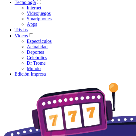
Tecnología
Internet
Videojuegos
Smartphones
Apps
Trivias
Videos
Espectáculos
Actualidad
Deportes
Celebrities
Dr Trome
Mundo
Edición Impresa