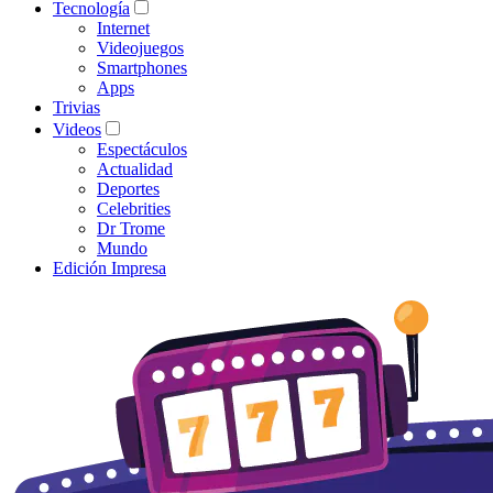
Tecnología
Internet
Videojuegos
Smartphones
Apps
Trivias
Videos
Espectáculos
Actualidad
Deportes
Celebrities
Dr Trome
Mundo
Edición Impresa