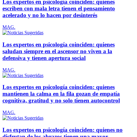
Los expertos en psicología coinciden: quienes
escriben con mala letra tienen el pensamiento
acelerado y no lo hacen por desinterés
MAG.
Los expertos en psicología coinciden: quienes
saludan siempre en el ascensor no viven a la
defensiva y tienen apertura social
MAG.
Los expertos en psicología coinciden: quienes
mantienen la calma en la fila gozan de empatía
cognitiva, gratitud y no solo tienen autocontrol
MAG.
Los expertos en psicología coinciden: quienes no
disfrutan de los abrazos tienen una mayor