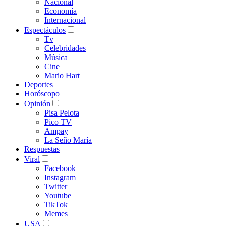
Nacional
Economía
Internacional
Espectáculos
Tv
Celebridades
Música
Cine
Mario Hart
Deportes
Horóscopo
Opinión
Pisa Pelota
Pico TV
Ampay
La Seño María
Respuestas
Viral
Facebook
Instagram
Twitter
Youtube
TikTok
Memes
USA