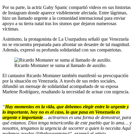
Por su parte, la actriz Gaby Spanic compartió videos en sus historias
de Instagram donde aparece visiblemente afectada. Entre lágrimas,
hizo un llamado urgente a la comunidad internacional para enviar
apoyo a su tierra natal tras los sismos que dejaron numerosas
víctimas.
Asimismo, la protagonista de La Usurpadora señaló que Venezuela
no se encuentra preparada para afrontar un desastre de tal magnitud.
Además, expresó su profunda solidaridad con sus compatriotas.
Ricardo Montaner se suma al llamado de auxilio.
El cantautor Ricardo Montaner también manifestó su preocupación
por la situación en Venezuela. A través de sus redes sociales,
difundió un mensaje de solidaridad acompañado de su esposa
Marlene Rodríguez, resaltando la necesidad de actuar con urgencia.
“
Hay momentos en la vida, que debemos elegir entre lo urgente y
lo importante, hoy no es el caso, lo que pasa en Venezuela es
urgente e importante
… activarnos es una forma de demostrar, para
qué estamos. Dios tenga misericordia de este pueblo que lo ama… y
nosotros, tengamos la urgencia de socorrer a quien lo necesita Aquí
podemos ayudar @thehouseproject“
, expresó el artista.