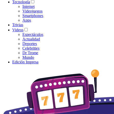
Tecnología
Internet
Videojuegos
Smartphones
Apps
Trivias
Videos
Espectáculos
Actualidad
Deportes
Celebrities
Dr Trome
Mundo
Edición Impresa