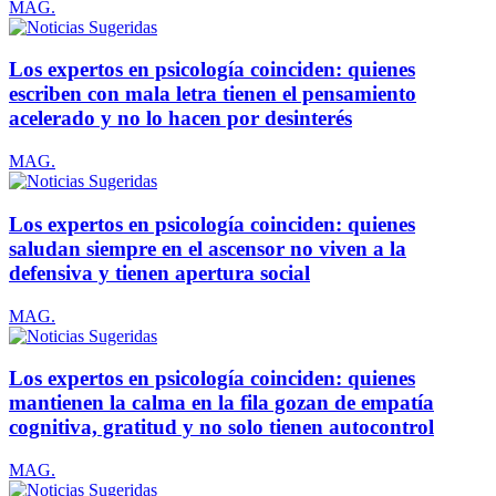
MAG.
Los expertos en psicología coinciden: quienes
escriben con mala letra tienen el pensamiento
acelerado y no lo hacen por desinterés
MAG.
Los expertos en psicología coinciden: quienes
saludan siempre en el ascensor no viven a la
defensiva y tienen apertura social
MAG.
Los expertos en psicología coinciden: quienes
mantienen la calma en la fila gozan de empatía
cognitiva, gratitud y no solo tienen autocontrol
MAG.