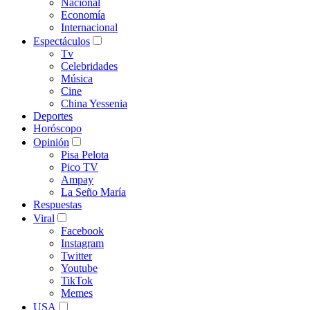
Nacional
Economía
Internacional
Espectáculos
Tv
Celebridades
Música
Cine
China Yessenia
Deportes
Horóscopo
Opinión
Pisa Pelota
Pico TV
Ampay
La Seño María
Respuestas
Viral
Facebook
Instagram
Twitter
Youtube
TikTok
Memes
USA