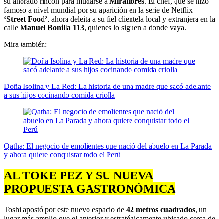
su añorado rincón para mudarse a
Miraflores
. El chef, que se hizo
famoso a nivel mundial por su aparición en la serie de Netflix
‘Street Food’
, ahora deleita a su fiel clientela local y extranjera en la
calle
Manuel Bonilla 113
, quienes lo siguen a donde vaya.
Mira también:
Doña Isolina y La Red: La historia de una madre que sacó adelante
a sus hijos cocinando comida criolla
Qatha: El negocio de emolientes que nació del abuelo en La Parada
y ahora quiere conquistar todo el Perú
AL TOKE PEZ Y SU NUEVA
PROPUESTA GASTRONÓMICA
Toshi apostó por este nuevo espacio de
42 metros cuadrados
, un
lugar más amplio que el anterior y estratégicamente ubicado cerca de