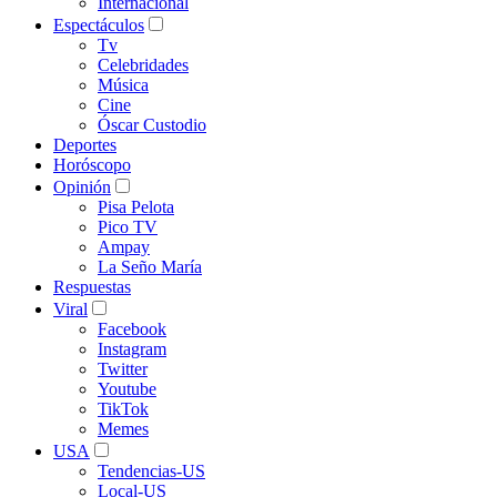
Internacional
Espectáculos
Tv
Celebridades
Música
Cine
Óscar Custodio
Deportes
Horóscopo
Opinión
Pisa Pelota
Pico TV
Ampay
La Seño María
Respuestas
Viral
Facebook
Instagram
Twitter
Youtube
TikTok
Memes
USA
Tendencias-US
Local-US