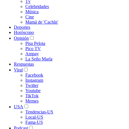
Tv
Celebridades
Música
Cine
Mamá de 'Cachín'
Deportes
Horóscopo
Opinión
Pisa Pelota
Pico TV
Ampay
La Seño María
Respuestas
Viral
Facebook
Instagram
Twitter
Youtube
TikTok
Memes
USA
Tendencias-US
Local-US
Fama-US
Podcast