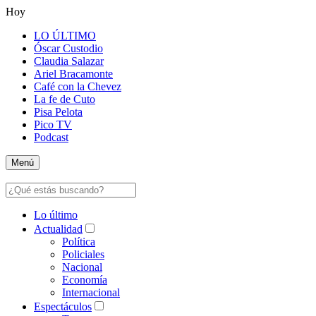
Hoy
LO ÚLTIMO
Óscar Custodio
Claudia Salazar
Ariel Bracamonte
Café con la Chevez
La fe de Cuto
Pisa Pelota
Pico TV
Podcast
Menú
Lo último
Actualidad
Política
Policiales
Nacional
Economía
Internacional
Espectáculos