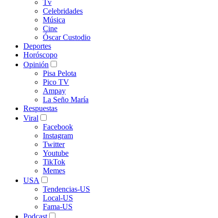
Tv
Celebridades
Música
Cine
Óscar Custodio
Deportes
Horóscopo
Opinión
Pisa Pelota
Pico TV
Ampay
La Seño María
Respuestas
Viral
Facebook
Instagram
Twitter
Youtube
TikTok
Memes
USA
Tendencias-US
Local-US
Fama-US
Podcast