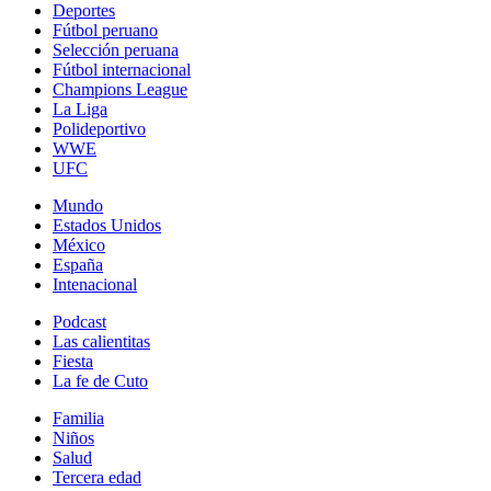
Deportes
Fútbol peruano
Selección peruana
Fútbol internacional
Champions League
La Liga
Polideportivo
WWE
UFC
Mundo
Estados Unidos
México
España
Intenacional
Podcast
Las calientitas
Fiesta
La fe de Cuto
Familia
Niños
Salud
Tercera edad