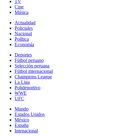
TV
Cine
Música
Actualidad
Policiales
Nacional
Política
Economía
Deportes
Fútbol peruano
Selección peruana
Fútbol internacional
Champions League
La Liga
Polideportivo
WWE
UFC
Mundo
Estados Unidos
México
España
Intenacional