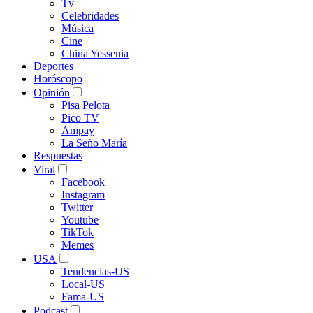
Tv
Celebridades
Música
Cine
China Yessenia
Deportes
Horóscopo
Opinión
Pisa Pelota
Pico TV
Ampay
La Seño María
Respuestas
Viral
Facebook
Instagram
Twitter
Youtube
TikTok
Memes
USA
Tendencias-US
Local-US
Fama-US
Podcast