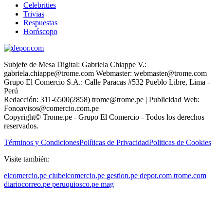
Celebrities
Trivias
Respuestas
Horóscopo
Subjefe de Mesa Digital: Gabriela Chiappe V.:
gabriela.chiappe@trome.com Webmaster: webmaster@trome.com
Grupo El Comercio S.A.: Calle Paracas #532 Pueblo Libre, Lima -
Perú
Redacción: 311-6500(2858) trome@trome.pe | Publicidad Web:
Fonoavisos@comercio.com.pe
Copyright© Trome.pe - Grupo El Comercio - Todos los derechos
reservados.
Términos y Condiciones
Políticas de Privacidad
Politicas de Cookies
Visite también:
elcomercio.pe
clubelcomercio.pe
gestion.pe
depor.com
trome.com
diariocorreo.pe
peruquiosco.pe
mag