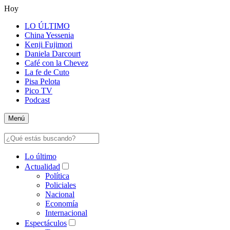
Hoy
LO ÚLTIMO
China Yessenia
Kenji Fujimori
Daniela Darcourt
Café con la Chevez
La fe de Cuto
Pisa Pelota
Pico TV
Podcast
Menú
Lo último
Actualidad
Política
Policiales
Nacional
Economía
Internacional
Espectáculos