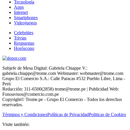
Tecnología
Apps
Internet
Smartphones
Videojuegos
Celebrities
Trivias
Respuestas
Horóscopo
Subjefe de Mesa Digital: Gabriela Chiappe V.:
gabriela.chiappe@trome.com Webmaster: webmaster@trome.com
Grupo El Comercio S.A.: Calle Paracas #532 Pueblo Libre, Lima -
Perú
Redacción: 311-6500(2858) trome@trome.pe | Publicidad Web:
Fonoavisos@comercio.com.pe
Copyright© Trome.pe - Grupo El Comercio - Todos los derechos
reservados.
Términos y Condiciones
Políticas de Privacidad
Politicas de Cookies
Visite también: