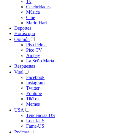
Tv
Celebridades
Música
Cine
Mario Hart
Deportes
Horóscopo
Opinión
Pisa Pelota
Pico TV
Ampay
La Seño María
Respuestas
Viral
Facebook
Instagram
Twitter
Youtube
TikTok
Memes
USA
Tendencias-US
Local-US
Fama-US
Podcast