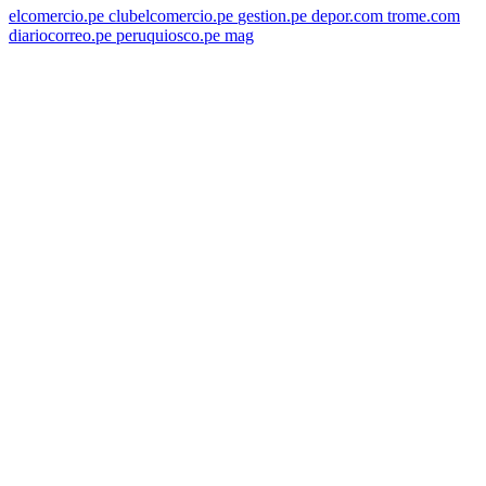
elcomercio.pe
clubelcomercio.pe
gestion.pe
depor.com
trome.com
diariocorreo.pe
peruquiosco.pe
mag