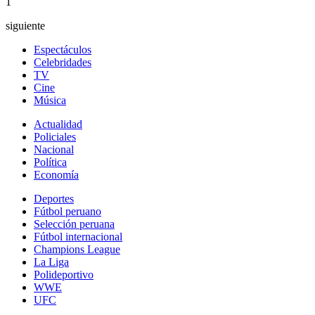
1
siguiente
Espectáculos
Celebridades
TV
Cine
Música
Actualidad
Policiales
Nacional
Política
Economía
Deportes
Fútbol peruano
Selección peruana
Fútbol internacional
Champions League
La Liga
Polideportivo
WWE
UFC