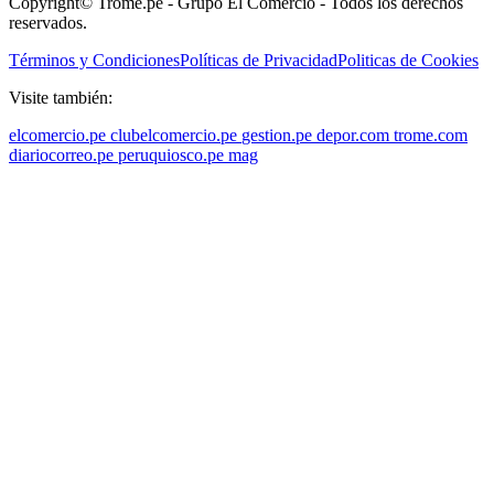
Copyright© Trome.pe - Grupo El Comercio - Todos los derechos
reservados.
Términos y Condiciones
Políticas de Privacidad
Politicas de Cookies
Visite también:
elcomercio.pe
clubelcomercio.pe
gestion.pe
depor.com
trome.com
diariocorreo.pe
peruquiosco.pe
mag