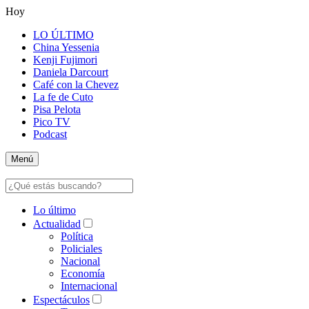
Hoy
LO ÚLTIMO
China Yessenia
Kenji Fujimori
Daniela Darcourt
Café con la Chevez
La fe de Cuto
Pisa Pelota
Pico TV
Podcast
Menú
Lo último
Actualidad
Política
Policiales
Nacional
Economía
Internacional
Espectáculos