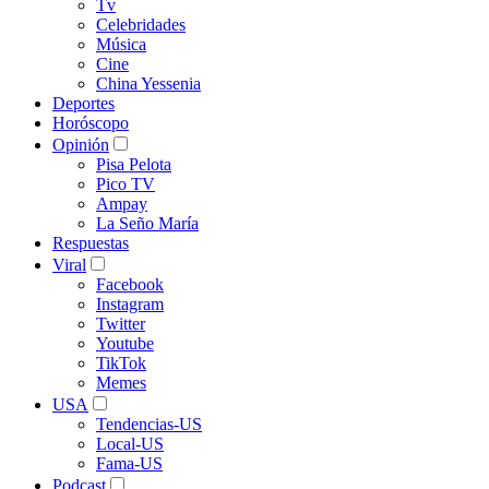
Tv
Celebridades
Música
Cine
China Yessenia
Deportes
Horóscopo
Opinión
Pisa Pelota
Pico TV
Ampay
La Seño María
Respuestas
Viral
Facebook
Instagram
Twitter
Youtube
TikTok
Memes
USA
Tendencias-US
Local-US
Fama-US
Podcast