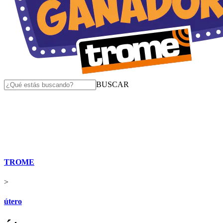
BUSCAR
TROME
>
útero