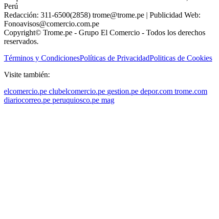
Perú
Redacción: 311-6500(2858) trome@trome.pe | Publicidad Web:
Fonoavisos@comercio.com.pe
Copyright© Trome.pe - Grupo El Comercio - Todos los derechos
reservados.
Términos y Condiciones
Políticas de Privacidad
Politicas de Cookies
Visite también:
elcomercio.pe
clubelcomercio.pe
gestion.pe
depor.com
trome.com
diariocorreo.pe
peruquiosco.pe
mag