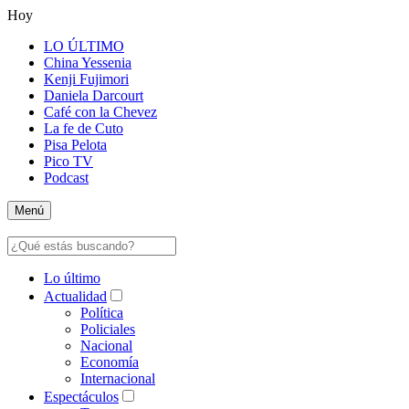
Hoy
LO ÚLTIMO
China Yessenia
Kenji Fujimori
Daniela Darcourt
Café con la Chevez
La fe de Cuto
Pisa Pelota
Pico TV
Podcast
Menú
Lo último
Actualidad
Política
Policiales
Nacional
Economía
Internacional
Espectáculos