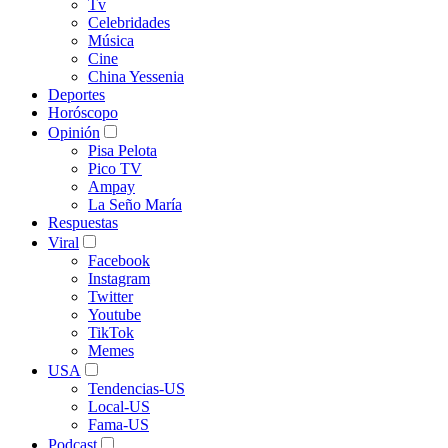
Tv
Celebridades
Música
Cine
China Yessenia
Deportes
Horóscopo
Opinión
Pisa Pelota
Pico TV
Ampay
La Seño María
Respuestas
Viral
Facebook
Instagram
Twitter
Youtube
TikTok
Memes
USA
Tendencias-US
Local-US
Fama-US
Podcast