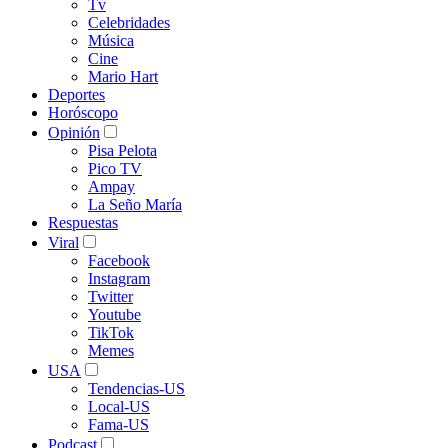
Tv
Celebridades
Música
Cine
Mario Hart
Deportes
Horóscopo
Opinión
Pisa Pelota
Pico TV
Ampay
La Seño María
Respuestas
Viral
Facebook
Instagram
Twitter
Youtube
TikTok
Memes
USA
Tendencias-US
Local-US
Fama-US
Podcast