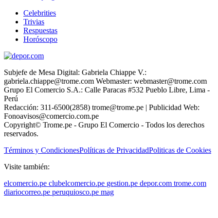
Celebrities
Trivias
Respuestas
Horóscopo
Subjefe de Mesa Digital: Gabriela Chiappe V.:
gabriela.chiappe@trome.com Webmaster: webmaster@trome.com
Grupo El Comercio S.A.: Calle Paracas #532 Pueblo Libre, Lima -
Perú
Redacción: 311-6500(2858) trome@trome.pe | Publicidad Web:
Fonoavisos@comercio.com.pe
Copyright© Trome.pe - Grupo El Comercio - Todos los derechos
reservados.
Términos y Condiciones
Políticas de Privacidad
Politicas de Cookies
Visite también:
elcomercio.pe
clubelcomercio.pe
gestion.pe
depor.com
trome.com
diariocorreo.pe
peruquiosco.pe
mag