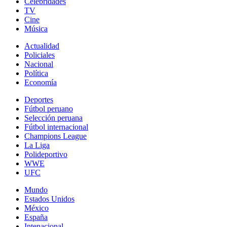
Celebridades
TV
Cine
Música
Actualidad
Policiales
Nacional
Política
Economía
Deportes
Fútbol peruano
Selección peruana
Fútbol internacional
Champions League
La Liga
Polideportivo
WWE
UFC
Mundo
Estados Unidos
México
España
Intenacional