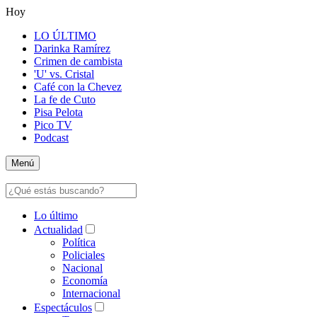
Hoy
LO ÚLTIMO
Darinka Ramírez
Crimen de cambista
'U' vs. Cristal
Café con la Chevez
La fe de Cuto
Pisa Pelota
Pico TV
Podcast
Menú
Lo último
Actualidad
Política
Policiales
Nacional
Economía
Internacional
Espectáculos