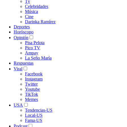
Tv
Celebridades
Música
Cine
Darinka Ramírez
Deportes
Horóscopo
Opinión
Pisa Pelota
Pico TV
Ampay
La Seño María
Respuestas
Viral
Facebook
Instagram
Twitter
Youtube
TikTok
Memes
USA
Tendencias-US
Local-US
Fama-US
Podcast