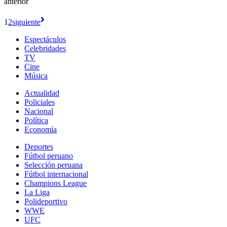
anterior
1
2
siguiente
Espectáculos
Celebridades
TV
Cine
Música
Actualidad
Policiales
Nacional
Política
Economía
Deportes
Fútbol peruano
Selección peruana
Fútbol internacional
Champions League
La Liga
Polideportivo
WWE
UFC