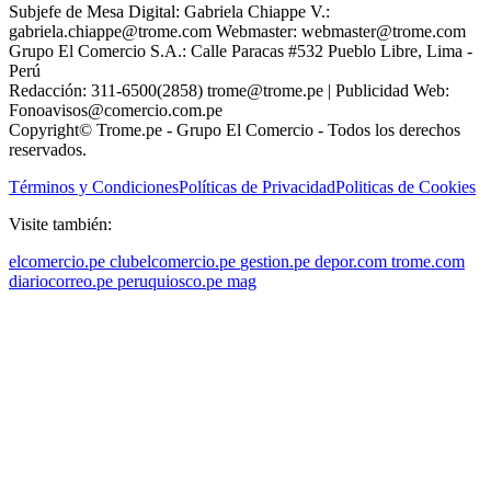
Subjefe de Mesa Digital: Gabriela Chiappe V.:
gabriela.chiappe@trome.com Webmaster: webmaster@trome.com
Grupo El Comercio S.A.: Calle Paracas #532 Pueblo Libre, Lima -
Perú
Redacción: 311-6500(2858) trome@trome.pe | Publicidad Web:
Fonoavisos@comercio.com.pe
Copyright© Trome.pe - Grupo El Comercio - Todos los derechos
reservados.
Términos y Condiciones
Políticas de Privacidad
Politicas de Cookies
Visite también:
elcomercio.pe
clubelcomercio.pe
gestion.pe
depor.com
trome.com
diariocorreo.pe
peruquiosco.pe
mag