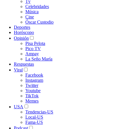
Tv
Celebridades
Música
Cine
Óscar Custodio
Deportes
Horóscopo
Opinión
Pisa Pelota
Pico TV
Ampay
La Seño María
Respuestas
Viral
Facebook
Instagram
Twitter
Youtube
TikTok
Memes
USA
Tendencias-US
Local-US
Fama-US
Podcast