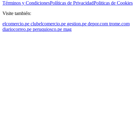
Términos y Condiciones
Políticas de Privacidad
Politicas de Cookies
Visite también:
elcomercio.pe
clubelcomercio.pe
gestion.pe
depor.com
trome.com
diariocorreo.pe
peruquiosco.pe
mag