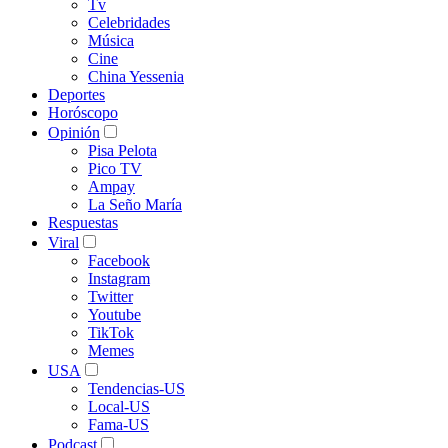
Tv
Celebridades
Música
Cine
China Yessenia
Deportes
Horóscopo
Opinión
Pisa Pelota
Pico TV
Ampay
La Seño María
Respuestas
Viral
Facebook
Instagram
Twitter
Youtube
TikTok
Memes
USA
Tendencias-US
Local-US
Fama-US
Podcast