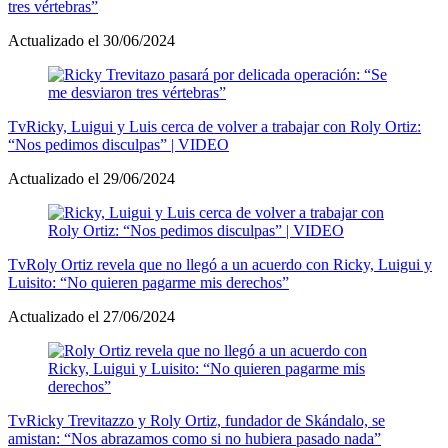
tres vértebras”
Actualizado el 30/06/2024
Tv
Ricky, Luigui y Luis cerca de volver a trabajar con Roly Ortiz:
“Nos pedimos disculpas” | VIDEO
Actualizado el 29/06/2024
Tv
Roly Ortiz revela que no llegó a un acuerdo con Ricky, Luigui y
Luisito: “No quieren pagarme mis derechos”
Actualizado el 27/06/2024
Tv
Ricky Trevitazzo y Roly Ortiz, fundador de Skándalo, se
amistan: “Nos abrazamos como si no hubiera pasado nada”