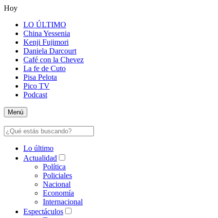
Hoy
LO ÚLTIMO
China Yessenia
Kenji Fujimori
Daniela Darcourt
Café con la Chevez
La fe de Cuto
Pisa Pelota
Pico TV
Podcast
Menú
Lo último
Actualidad
Política
Policiales
Nacional
Economía
Internacional
Espectáculos