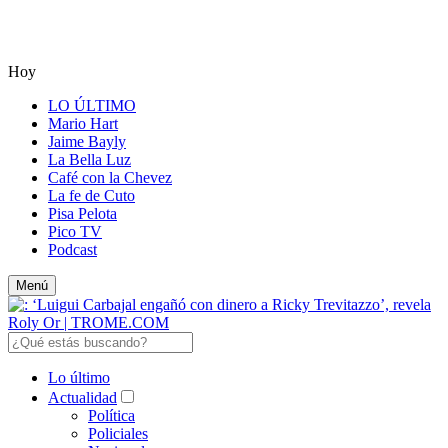
Hoy
LO ÚLTIMO
Mario Hart
Jaime Bayly
La Bella Luz
Café con la Chevez
La fe de Cuto
Pisa Pelota
Pico TV
Podcast
Menú
Lo último
Actualidad
Política
Policiales