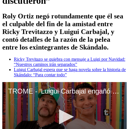
discutieron”
Roly Ortiz negó rotundamente que él sea
el culpable del fin de la amistad entre
Ricky Trevitazzo y Luigui Carbajal, y
contó detalles de la razón de la pelea
entre los exintegrantes de Skándalo.
Ricky Trevitazo se quiebra con mensaje a Luigi por Navidad:
“Nuestros caminos irán separados”
Luigui Carbajal espera que se haga novela sobre la historia de
Skándalo: “Para contar todo”
TROME - ‘Luigui Carbajal engañó con dinero a Ricky Trevitazzo’, revela Roly Ortiz: “Se quedó con más porcentaje, discutieron”