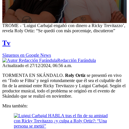
0
TROME - ‘Luigui Carbajal engañó con dinero a Ricky Trevitazzo’,
seconds
revela Roly Ortiz: “Se quedó con más porcentaje, discutieron”
of
4
Tv
minutes,
27
seconds
Síguenos en Google News
Redacción Farándula
Actualizado el 27/12/2024, 06:56 a.m.
TORMENTA EN SKÁNDALO.
Roly Ortiz
se presentó en vivo
en ‘Todo se Filtra’ y negó rotundamente que él sea el culpable del
fin de la amistad entre Ricky Trevitazzo y Luigui Carbajal. Según el
productor musical, todo el problema se originó en el evento de
Skándalo que se realizó en noviembre.
Mira también: