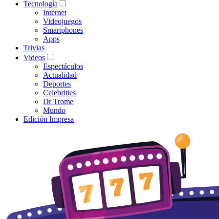
Tecnología
Internet
Videojuegos
Smartphones
Apps
Trivias
Videos
Espectáculos
Actualidad
Deportes
Celebrities
Dr Trome
Mundo
Edición Impresa