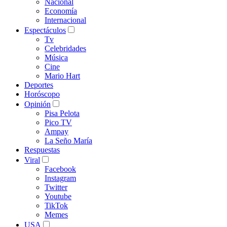
Nacional
Economía
Internacional
Espectáculos
Tv
Celebridades
Música
Cine
Mario Hart
Deportes
Horóscopo
Opinión
Pisa Pelota
Pico TV
Ampay
La Seño María
Respuestas
Viral
Facebook
Instagram
Twitter
Youtube
TikTok
Memes
USA