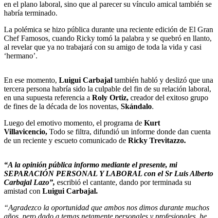
en el plano laboral, sino que al parecer su vínculo amical también se
habría terminado.
La polémica se hizo pública durante una reciente edición de El Gran
Chef Famosos, cuando Ricky tomó la palabra y se quebró en llanto,
al revelar que ya no trabajará con su amigo de toda la vida y casi
‘hermano’.
En ese momento,
Luigui Carbajal
también habló y deslizó que una
tercera persona habría sido la culpable del fin de su relación laboral,
en una supuesta referencia a
Roly Ortiz,
creador del exitoso grupo
de fines de la década de los noventas,
Skándalo
.
Luego del emotivo momento, el programa de
Kurt
Villavicencio,
Todo se filtra, difundió un informe donde dan cuenta
de un reciente y escueto comunicado de
Ricky Trevitazzo.
“A la opinión pública informo mediante el presente, mi
SEPARACIÓN PERSONAL Y LABORAL con el Sr Luis Alberto
Carbajal Lazo”,
escribió el cantante, dando por terminada su
amistad con
Luigui Carbajal.
“Agradezco la oportunidad que ambos nos dimos durante muchos
años, pero dado a temas netamente personales y profesionales, he