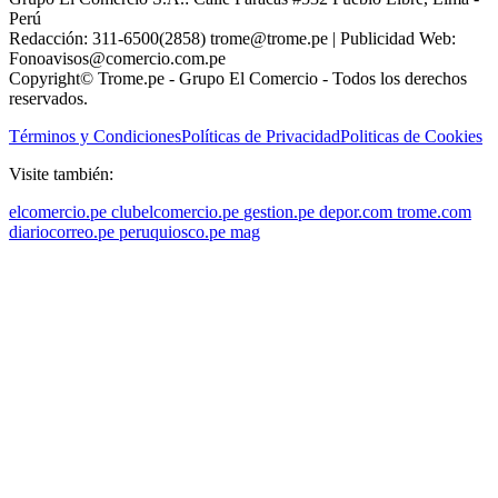
Perú
Redacción: 311-6500(2858) trome@trome.pe | Publicidad Web:
Fonoavisos@comercio.com.pe
Copyright© Trome.pe - Grupo El Comercio - Todos los derechos
reservados.
Términos y Condiciones
Políticas de Privacidad
Politicas de Cookies
Visite también:
elcomercio.pe
clubelcomercio.pe
gestion.pe
depor.com
trome.com
diariocorreo.pe
peruquiosco.pe
mag