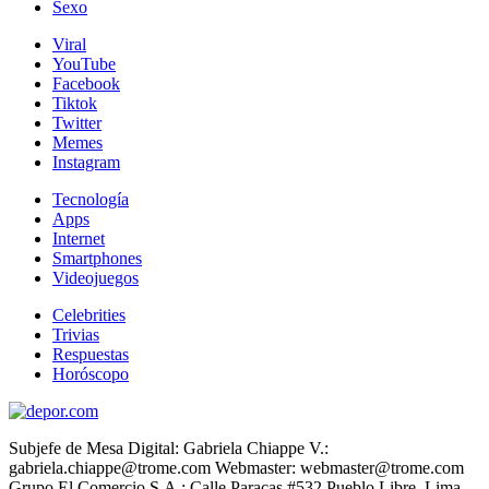
Sexo
Viral
YouTube
Facebook
Tiktok
Twitter
Memes
Instagram
Tecnología
Apps
Internet
Smartphones
Videojuegos
Celebrities
Trivias
Respuestas
Horóscopo
Subjefe de Mesa Digital: Gabriela Chiappe V.:
gabriela.chiappe@trome.com Webmaster: webmaster@trome.com
Grupo El Comercio S.A.: Calle Paracas #532 Pueblo Libre, Lima -