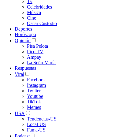
Tv
Celebridades
Música
Cine
Óscar Custodio
Deportes
Horóscopo
Opinión
Pisa Pelota
Pico TV
Ampay
La Seño María
Respuestas
Viral
Facebook
Instagram
Twitter
Youtube
TikTok
Memes
USA
Tendencias-US
Local-US
Fama-US
Podcast