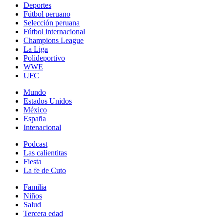
Deportes
Fútbol peruano
Selección peruana
Fútbol internacional
Champions League
La Liga
Polideportivo
WWE
UFC
Mundo
Estados Unidos
México
España
Intenacional
Podcast
Las calientitas
Fiesta
La fe de Cuto
Familia
Niños
Salud
Tercera edad