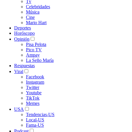
Tv
Celebridades
Música
Cine
Mario Hart
Deportes
Horóscopo
Opinión
Pisa Pelota
Pico TV
Ampay
La Seño María
Respuestas
Viral
Facebook
Instagram
Twitter
Youtube
TikTok
Memes
USA
Tendencias-US
Local-US
Fama-US
Podcast