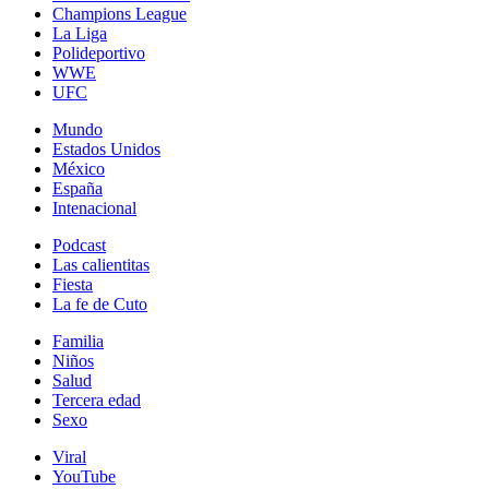
Champions League
La Liga
Polideportivo
WWE
UFC
Mundo
Estados Unidos
México
España
Intenacional
Podcast
Las calientitas
Fiesta
La fe de Cuto
Familia
Niños
Salud
Tercera edad
Sexo
Viral
YouTube