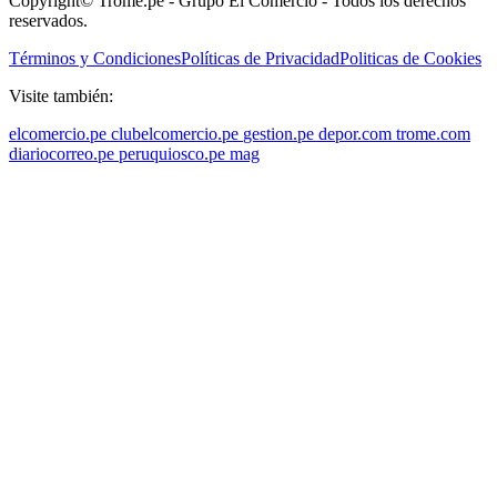
Copyright© Trome.pe - Grupo El Comercio - Todos los derechos
reservados.
Términos y Condiciones
Políticas de Privacidad
Politicas de Cookies
Visite también:
elcomercio.pe
clubelcomercio.pe
gestion.pe
depor.com
trome.com
diariocorreo.pe
peruquiosco.pe
mag