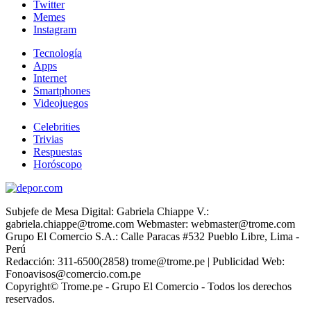
Twitter
Memes
Instagram
Tecnología
Apps
Internet
Smartphones
Videojuegos
Celebrities
Trivias
Respuestas
Horóscopo
Subjefe de Mesa Digital: Gabriela Chiappe V.:
gabriela.chiappe@trome.com Webmaster: webmaster@trome.com
Grupo El Comercio S.A.: Calle Paracas #532 Pueblo Libre, Lima -
Perú
Redacción: 311-6500(2858) trome@trome.pe | Publicidad Web:
Fonoavisos@comercio.com.pe
Copyright© Trome.pe - Grupo El Comercio - Todos los derechos
reservados.