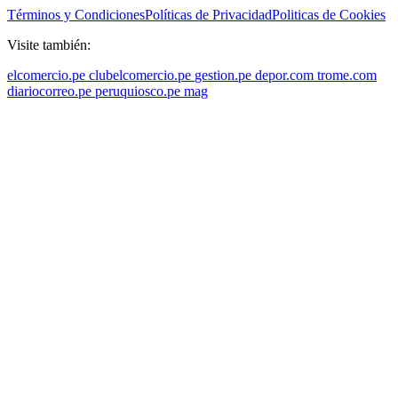
Términos y Condiciones
Políticas de Privacidad
Politicas de Cookies
Visite también:
elcomercio.pe
clubelcomercio.pe
gestion.pe
depor.com
trome.com
diariocorreo.pe
peruquiosco.pe
mag