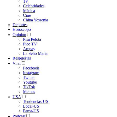
Tv
Celebridades
Música
Cine
China Yessenia
Deportes
Horóscopo
Opinión
Pisa Pelota
Pico TV
Ampay
La Seño María
Respuestas
Viral
Facebook
Instagram
Twitter
Youtube
TikTok
Memes
USA
Tendencias-US
Local-US
Fama-US
Podcast