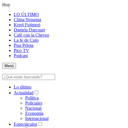
Hoy
LO ÚLTIMO
China Yessenia
Kenji Fujimori
Daniela Darcourt
Café con la Chevez
La fe de Cuto
Pisa Pelota
Pico TV
Podcast
Menú
Lo último
Actualidad
Política
Policiales
Nacional
Economía
Internacional
Espectáculos