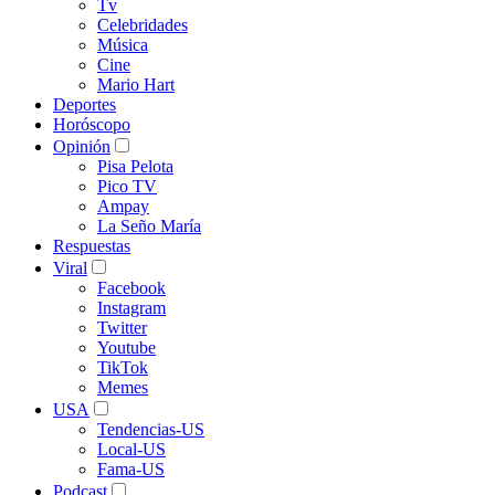
Tv
Celebridades
Música
Cine
Mario Hart
Deportes
Horóscopo
Opinión
Pisa Pelota
Pico TV
Ampay
La Seño María
Respuestas
Viral
Facebook
Instagram
Twitter
Youtube
TikTok
Memes
USA
Tendencias-US
Local-US
Fama-US
Podcast