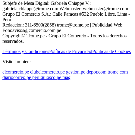
Subjefe de Mesa Digital: Gabriela Chiappe V.:
gabriela.chiappe@trome.com Webmaster: webmaster@trome.com
Grupo El Comercio S.A.: Calle Paracas #532 Pueblo Libre, Lima -
Perú
Redacción: 311-6500(2858) trome@trome.pe | Publicidad Web:
Fonoavisos@comercio.com.pe
Copyright© Trome.pe - Grupo El Comercio - Todos los derechos
reservados.
Términos y Condiciones
Políticas de Privacidad
Politicas de Cookies
Visite también:
elcomercio.pe
clubelcomercio.pe
gestion.pe
depor.com
trome.com
diariocorreo.pe
peruquiosco.pe
mag