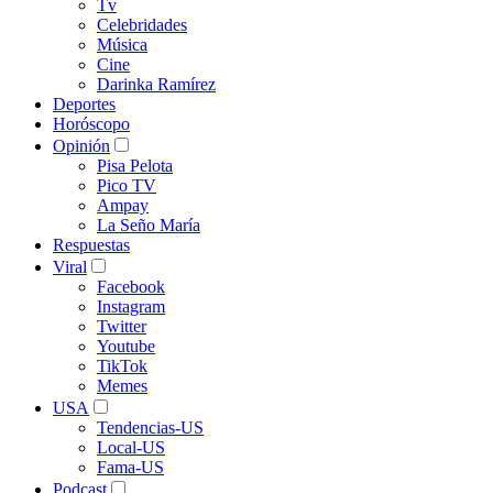
Tv
Celebridades
Música
Cine
Darinka Ramírez
Deportes
Horóscopo
Opinión
Pisa Pelota
Pico TV
Ampay
La Seño María
Respuestas
Viral
Facebook
Instagram
Twitter
Youtube
TikTok
Memes
USA
Tendencias-US
Local-US
Fama-US
Podcast