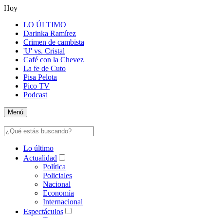
Hoy
LO ÚLTIMO
Darinka Ramírez
Crimen de cambista
'U' vs. Cristal
Café con la Chevez
La fe de Cuto
Pisa Pelota
Pico TV
Podcast
Menú
Lo último
Actualidad
Política
Policiales
Nacional
Economía
Internacional
Espectáculos