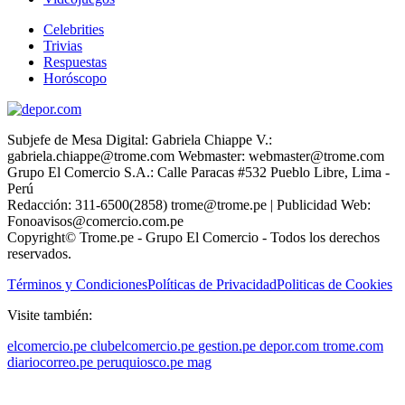
Celebrities
Trivias
Respuestas
Horóscopo
Subjefe de Mesa Digital: Gabriela Chiappe V.:
gabriela.chiappe@trome.com Webmaster: webmaster@trome.com
Grupo El Comercio S.A.: Calle Paracas #532 Pueblo Libre, Lima -
Perú
Redacción: 311-6500(2858) trome@trome.pe | Publicidad Web:
Fonoavisos@comercio.com.pe
Copyright© Trome.pe - Grupo El Comercio - Todos los derechos
reservados.
Términos y Condiciones
Políticas de Privacidad
Politicas de Cookies
Visite también:
elcomercio.pe
clubelcomercio.pe
gestion.pe
depor.com
trome.com
diariocorreo.pe
peruquiosco.pe
mag