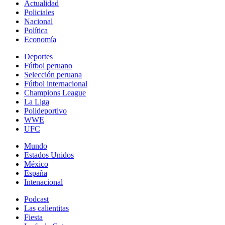
Actualidad
Policiales
Nacional
Política
Economía
Deportes
Fútbol peruano
Selección peruana
Fútbol internacional
Champions League
La Liga
Polideportivo
WWE
UFC
Mundo
Estados Unidos
México
España
Intenacional
Podcast
Las calientitas
Fiesta