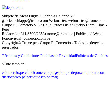
Subjefe de Mesa Digital: Gabriela Chiappe V.:
gabriela.chiappe@trome.com Webmaster: webmaster@trome.com
Grupo El Comercio S.A.: Calle Paracas #532 Pueblo Libre, Lima -
Perú
Redacción: 311-6500(2858) trome@trome.pe | Publicidad Web:
Fonoavisos@comercio.com.pe
Copyright© Trome.pe - Grupo El Comercio - Todos los derechos
reservados.
Términos y Condiciones
Políticas de Privacidad
Politicas de Cookies
Visite también:
elcomercio.pe
clubelcomercio.pe
gestion.pe
depor.com
trome.com
diariocorreo.pe
peruquiosco.pe
mag