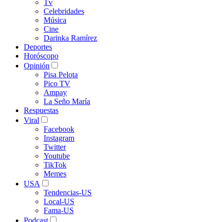
Tv
Celebridades
Música
Cine
Darinka Ramírez
Deportes
Horóscopo
Opinión
Pisa Pelota
Pico TV
Ampay
La Seño María
Respuestas
Viral
Facebook
Instagram
Twitter
Youtube
TikTok
Memes
USA
Tendencias-US
Local-US
Fama-US
Podcast