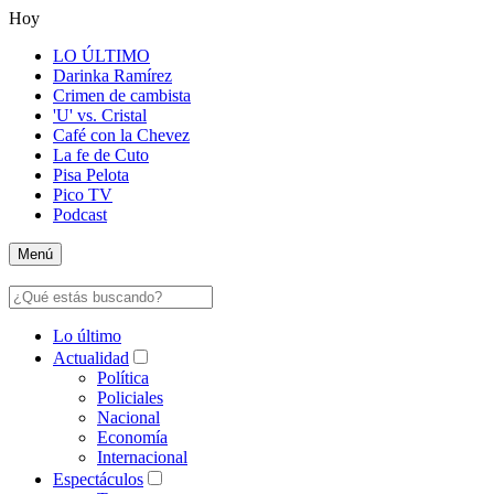
Hoy
LO ÚLTIMO
Darinka Ramírez
Crimen de cambista
'U' vs. Cristal
Café con la Chevez
La fe de Cuto
Pisa Pelota
Pico TV
Podcast
Menú
Lo último
Actualidad
Política
Policiales
Nacional
Economía
Internacional
Espectáculos