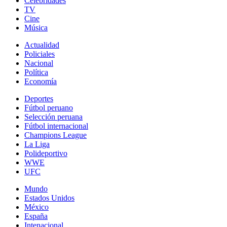
Celebridades
TV
Cine
Música
Actualidad
Policiales
Nacional
Política
Economía
Deportes
Fútbol peruano
Selección peruana
Fútbol internacional
Champions League
La Liga
Polideportivo
WWE
UFC
Mundo
Estados Unidos
México
España
Intenacional