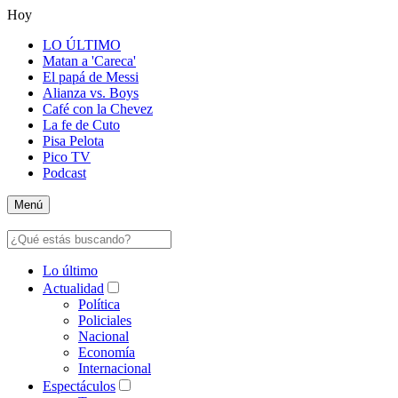
Hoy
LO ÚLTIMO
Matan a 'Careca'
El papá de Messi
Alianza vs. Boys
Café con la Chevez
La fe de Cuto
Pisa Pelota
Pico TV
Podcast
Menú
Lo último
Actualidad
Política
Policiales
Nacional
Economía
Internacional
Espectáculos