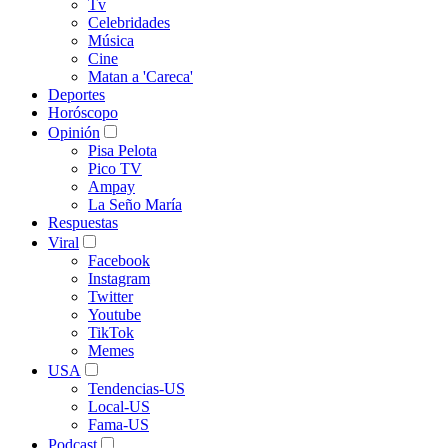
Tv
Celebridades
Música
Cine
Matan a 'Careca'
Deportes
Horóscopo
Opinión
Pisa Pelota
Pico TV
Ampay
La Seño María
Respuestas
Viral
Facebook
Instagram
Twitter
Youtube
TikTok
Memes
USA
Tendencias-US
Local-US
Fama-US
Podcast