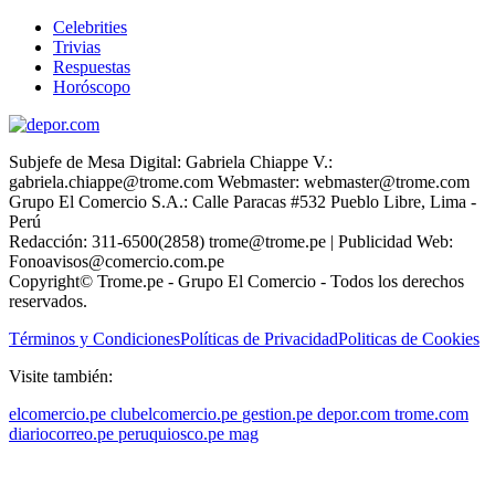
Celebrities
Trivias
Respuestas
Horóscopo
Subjefe de Mesa Digital: Gabriela Chiappe V.:
gabriela.chiappe@trome.com Webmaster: webmaster@trome.com
Grupo El Comercio S.A.: Calle Paracas #532 Pueblo Libre, Lima -
Perú
Redacción: 311-6500(2858) trome@trome.pe | Publicidad Web:
Fonoavisos@comercio.com.pe
Copyright© Trome.pe - Grupo El Comercio - Todos los derechos
reservados.
Términos y Condiciones
Políticas de Privacidad
Politicas de Cookies
Visite también:
elcomercio.pe
clubelcomercio.pe
gestion.pe
depor.com
trome.com
diariocorreo.pe
peruquiosco.pe
mag