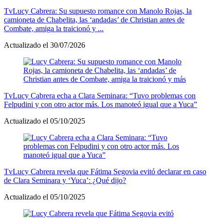
Tv
Lucy Cabrera: Su supuesto romance con Manolo Rojas, la
camioneta de Chabelita, las ‘andadas’ de Christian antes de
Combate, amiga la traicionó y ...
Actualizado el 30/07/2026
Tv
Lucy Cabrera echa a Clara Seminara: “Tuvo problemas con
Felpudini y con otro actor más. Los manoteó igual que a Yuca”
Actualizado el 05/10/2025
Tv
Lucy Cabrera revela que Fátima Segovia evitó declarar en caso
de Clara Seminara y ‘Yuca’: ¿Qué dijo?
Actualizado el 05/10/2025