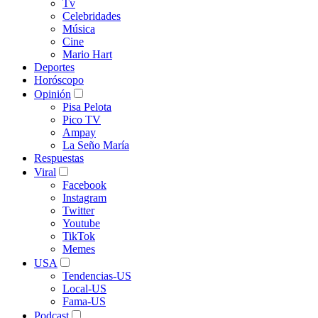
Tv
Celebridades
Música
Cine
Mario Hart
Deportes
Horóscopo
Opinión
Pisa Pelota
Pico TV
Ampay
La Seño María
Respuestas
Viral
Facebook
Instagram
Twitter
Youtube
TikTok
Memes
USA
Tendencias-US
Local-US
Fama-US
Podcast