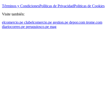
Términos y Condiciones
Políticas de Privacidad
Politicas de Cookies
Visite también:
elcomercio.pe
clubelcomercio.pe
gestion.pe
depor.com
trome.com
diariocorreo.pe
peruquiosco.pe
mag