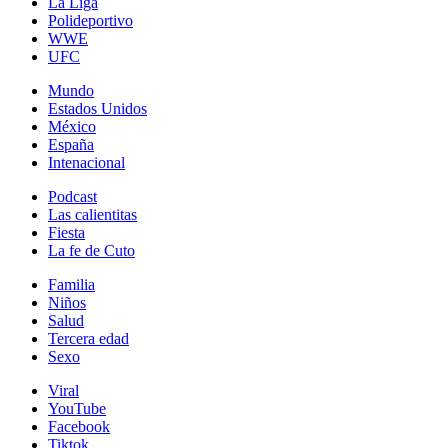
La Liga
Polideportivo
WWE
UFC
Mundo
Estados Unidos
México
España
Intenacional
Podcast
Las calientitas
Fiesta
La fe de Cuto
Familia
Niños
Salud
Tercera edad
Sexo
Viral
YouTube
Facebook
Tiktok