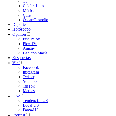
Tv
Celebridades
Música
Cine
Óscar Custodio
Deportes
Horóscopo
Opinión
Pisa Pelota
Pico TV
Ampay
La Seño María
Respuestas
Viral
Facebook
Instagram
Twitter
Youtube
TikTok
Memes
USA
Tendencias-US
Local-US
Fama-US
Podcast