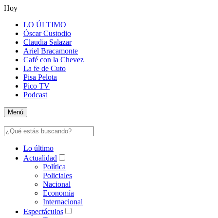
Hoy
LO ÚLTIMO
Óscar Custodio
Claudia Salazar
Ariel Bracamonte
Café con la Chevez
La fe de Cuto
Pisa Pelota
Pico TV
Podcast
Menú
Lo último
Actualidad
Política
Policiales
Nacional
Economía
Internacional
Espectáculos