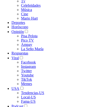
Tv
Celebridades
Música
Cine
Mario Hart
Deportes
Horóscopo
Opinión
Pisa Pelota
Pico TV
Ampay
La Seño María
Respuestas
Viral
Facebook
Instagram
Twitter
Youtube
TikTok
Memes
USA
Tendencias-US
Local-US
Fama-US
Podcast