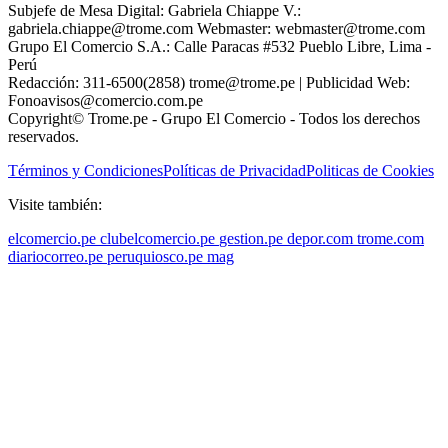
Subjefe de Mesa Digital: Gabriela Chiappe V.:
gabriela.chiappe@trome.com Webmaster: webmaster@trome.com
Grupo El Comercio S.A.: Calle Paracas #532 Pueblo Libre, Lima -
Perú
Redacción: 311-6500(2858) trome@trome.pe | Publicidad Web:
Fonoavisos@comercio.com.pe
Copyright© Trome.pe - Grupo El Comercio - Todos los derechos
reservados.
Términos y Condiciones
Políticas de Privacidad
Politicas de Cookies
Visite también:
elcomercio.pe
clubelcomercio.pe
gestion.pe
depor.com
trome.com
diariocorreo.pe
peruquiosco.pe
mag