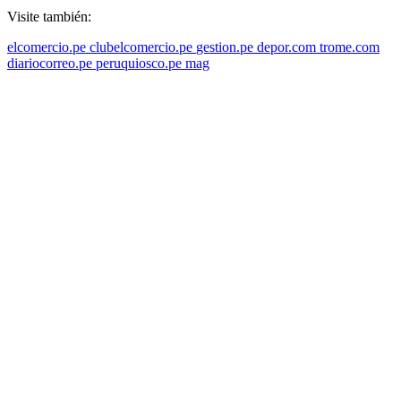
Visite también:
elcomercio.pe
clubelcomercio.pe
gestion.pe
depor.com
trome.com
diariocorreo.pe
peruquiosco.pe
mag