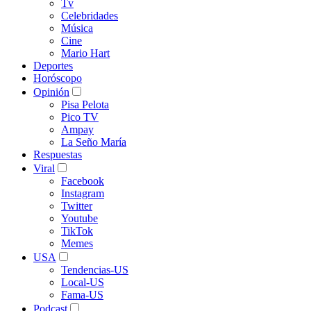
Tv
Celebridades
Música
Cine
Mario Hart
Deportes
Horóscopo
Opinión
Pisa Pelota
Pico TV
Ampay
La Seño María
Respuestas
Viral
Facebook
Instagram
Twitter
Youtube
TikTok
Memes
USA
Tendencias-US
Local-US
Fama-US
Podcast