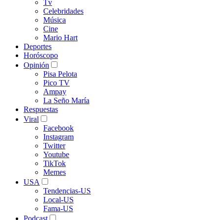
Tv
Celebridades
Música
Cine
Mario Hart
Deportes
Horóscopo
Opinión
Pisa Pelota
Pico TV
Ampay
La Seño María
Respuestas
Viral
Facebook
Instagram
Twitter
Youtube
TikTok
Memes
USA
Tendencias-US
Local-US
Fama-US
Podcast