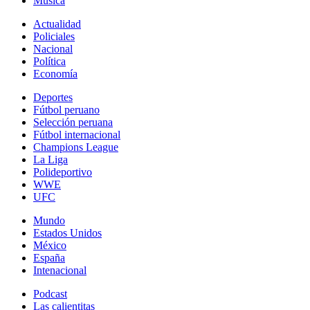
Música
Actualidad
Policiales
Nacional
Política
Economía
Deportes
Fútbol peruano
Selección peruana
Fútbol internacional
Champions League
La Liga
Polideportivo
WWE
UFC
Mundo
Estados Unidos
México
España
Intenacional
Podcast
Las calientitas