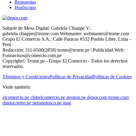
Respuestas
Horóscopo
Subjefe de Mesa Digital: Gabriela Chiappe V.:
gabriela.chiappe@trome.com Webmaster: webmaster@trome.com
Grupo El Comercio S.A.: Calle Paracas #532 Pueblo Libre, Lima -
Perú
Redacción: 311-6500(2858) trome@trome.pe | Publicidad Web:
Fonoavisos@comercio.com.pe
Copyright© Trome.pe - Grupo El Comercio - Todos los derechos
reservados.
Términos y Condiciones
Políticas de Privacidad
Politicas de Cookies
Visite también:
elcomercio.pe
clubelcomercio.pe
gestion.pe
depor.com
trome.com
diariocorreo.pe
peruquiosco.pe
mag