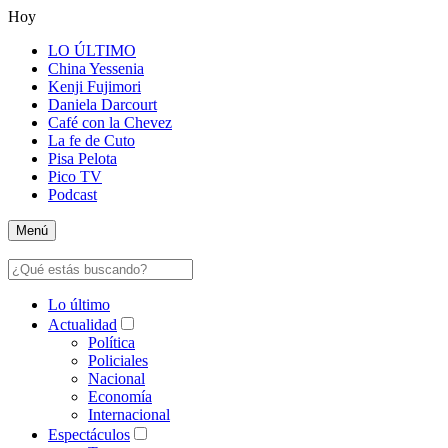
Hoy
LO ÚLTIMO
China Yessenia
Kenji Fujimori
Daniela Darcourt
Café con la Chevez
La fe de Cuto
Pisa Pelota
Pico TV
Podcast
Menú
Lo último
Actualidad
Política
Policiales
Nacional
Economía
Internacional
Espectáculos