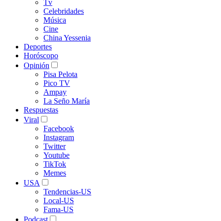
Tv
Celebridades
Música
Cine
China Yessenia
Deportes
Horóscopo
Opinión
Pisa Pelota
Pico TV
Ampay
La Seño María
Respuestas
Viral
Facebook
Instagram
Twitter
Youtube
TikTok
Memes
USA
Tendencias-US
Local-US
Fama-US
Podcast