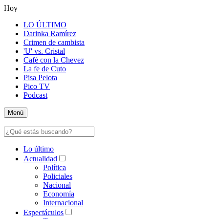
Hoy
LO ÚLTIMO
Darinka Ramírez
Crimen de cambista
'U' vs. Cristal
Café con la Chevez
La fe de Cuto
Pisa Pelota
Pico TV
Podcast
Menú
Lo último
Actualidad
Política
Policiales
Nacional
Economía
Internacional
Espectáculos