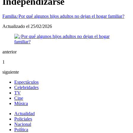
Independizarse
Familia
¿Por qué algunos hijos adultos no dejan el hogar familiar?
Actualizado el 25/02/2026
anterior
1
siguiente
Espectáculos
Celebridades
TV
Cine
Música
Actualidad
Policiales
Nacional
Política