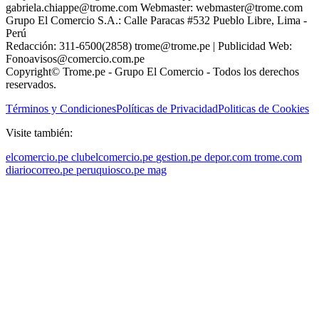
gabriela.chiappe@trome.com Webmaster: webmaster@trome.com
Grupo El Comercio S.A.: Calle Paracas #532 Pueblo Libre, Lima -
Perú
Redacción: 311-6500(2858) trome@trome.pe | Publicidad Web:
Fonoavisos@comercio.com.pe
Copyright© Trome.pe - Grupo El Comercio - Todos los derechos
reservados.
Términos y Condiciones
Políticas de Privacidad
Politicas de Cookies
Visite también:
elcomercio.pe
clubelcomercio.pe
gestion.pe
depor.com
trome.com
diariocorreo.pe
peruquiosco.pe
mag