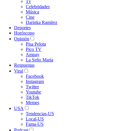
Tv
Celebridades
Música
Cine
Darinka Ramírez
Deportes
Horóscopo
Opinión
Pisa Pelota
Pico TV
Ampay
La Seño María
Respuestas
Viral
Facebook
Instagram
Twitter
Youtube
TikTok
Memes
USA
Tendencias-US
Local-US
Fama-US
Podcast