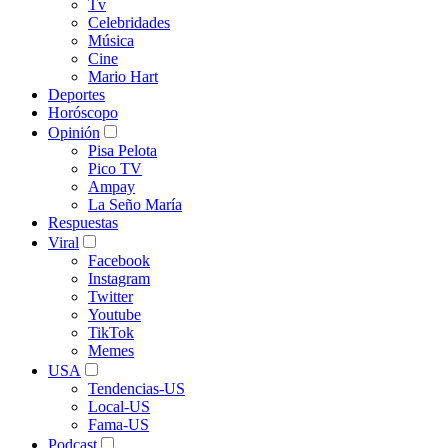
Tv
Celebridades
Música
Cine
Mario Hart
Deportes
Horóscopo
Opinión
Pisa Pelota
Pico TV
Ampay
La Seño María
Respuestas
Viral
Facebook
Instagram
Twitter
Youtube
TikTok
Memes
USA
Tendencias-US
Local-US
Fama-US
Podcast