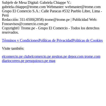
Subjefe de Mesa Digital: Gabriela Chiappe V.:
gabriela.chiappe@trome.com Webmaster: webmaster@trome.com
Grupo El Comercio S.A.: Calle Paracas #532 Pueblo Libre, Lima -
Perú
Redacción: 311-6500(2858) trome@trome.pe | Publicidad Web:
Fonoavisos@comercio.com.pe
Copyright© Trome.pe - Grupo El Comercio - Todos los derechos
reservados.
Términos y Condiciones
Políticas de Privacidad
Politicas de Cookies
Visite también:
elcomercio.pe
clubelcomercio.pe
gestion.pe
depor.com
trome.com
diariocorreo.pe
peruquiosco.pe
mag