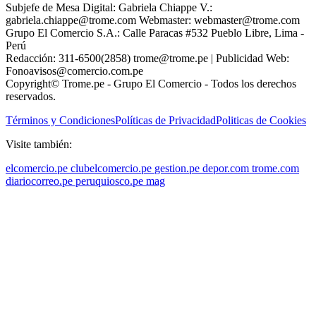
Subjefe de Mesa Digital: Gabriela Chiappe V.:
gabriela.chiappe@trome.com Webmaster: webmaster@trome.com
Grupo El Comercio S.A.: Calle Paracas #532 Pueblo Libre, Lima -
Perú
Redacción: 311-6500(2858) trome@trome.pe | Publicidad Web:
Fonoavisos@comercio.com.pe
Copyright© Trome.pe - Grupo El Comercio - Todos los derechos
reservados.
Términos y Condiciones
Políticas de Privacidad
Politicas de Cookies
Visite también:
elcomercio.pe
clubelcomercio.pe
gestion.pe
depor.com
trome.com
diariocorreo.pe
peruquiosco.pe
mag