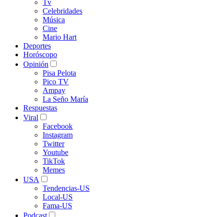
Tv
Celebridades
Música
Cine
Mario Hart
Deportes
Horóscopo
Opinión
Pisa Pelota
Pico TV
Ampay
La Seño María
Respuestas
Viral
Facebook
Instagram
Twitter
Youtube
TikTok
Memes
USA
Tendencias-US
Local-US
Fama-US
Podcast