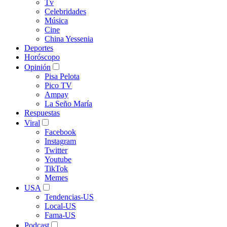
Tv
Celebridades
Música
Cine
China Yessenia
Deportes
Horóscopo
Opinión
Pisa Pelota
Pico TV
Ampay
La Seño María
Respuestas
Viral
Facebook
Instagram
Twitter
Youtube
TikTok
Memes
USA
Tendencias-US
Local-US
Fama-US
Podcast