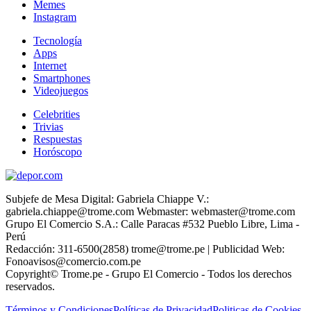
Memes
Instagram
Tecnología
Apps
Internet
Smartphones
Videojuegos
Celebrities
Trivias
Respuestas
Horóscopo
Subjefe de Mesa Digital: Gabriela Chiappe V.:
gabriela.chiappe@trome.com Webmaster: webmaster@trome.com
Grupo El Comercio S.A.: Calle Paracas #532 Pueblo Libre, Lima -
Perú
Redacción: 311-6500(2858) trome@trome.pe | Publicidad Web:
Fonoavisos@comercio.com.pe
Copyright© Trome.pe - Grupo El Comercio - Todos los derechos
reservados.
Términos y Condiciones
Políticas de Privacidad
Politicas de Cookies