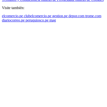
Visite también:
elcomercio.pe
clubelcomercio.pe
gestion.pe
depor.com
trome.com
diariocorreo.pe
peruquiosco.pe
mag