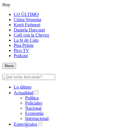
Hoy
LO ÚLTIMO
China Yessenia
Kenji Fujimori
Daniela Darcourt
Café con la Chevez
La fe de Cuto
Pisa Pelota
Pico TV
Podcast
Menú
Lo último
Actualidad
Política
Policiales
Nacional
Economía
Internacional
Espectáculos