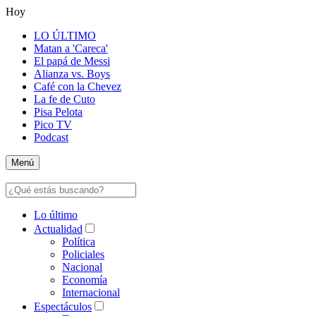
Hoy
LO ÚLTIMO
Matan a 'Careca'
El papá de Messi
Alianza vs. Boys
Café con la Chevez
La fe de Cuto
Pisa Pelota
Pico TV
Podcast
Menú
Lo último
Actualidad
Política
Policiales
Nacional
Economía
Internacional
Espectáculos