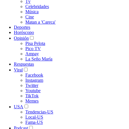
Tv
Celebridades
Música
Cine
Matan a 'Careca'
Deportes
Horóscopo
Opinión
Pisa Pelota
Pico TV
Ampay
La Seño María
Respuestas
Viral
Facebook
Instagram
Twitter
Youtube
TikTok
Memes
USA
Tendencias-US
Local-US
Fama-US
Podcast