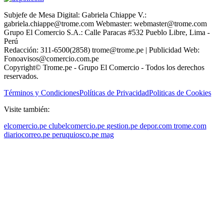
Subjefe de Mesa Digital: Gabriela Chiappe V.:
gabriela.chiappe@trome.com Webmaster: webmaster@trome.com
Grupo El Comercio S.A.: Calle Paracas #532 Pueblo Libre, Lima -
Perú
Redacción: 311-6500(2858) trome@trome.pe | Publicidad Web:
Fonoavisos@comercio.com.pe
Copyright© Trome.pe - Grupo El Comercio - Todos los derechos
reservados.
Términos y Condiciones
Políticas de Privacidad
Politicas de Cookies
Visite también:
elcomercio.pe
clubelcomercio.pe
gestion.pe
depor.com
trome.com
diariocorreo.pe
peruquiosco.pe
mag