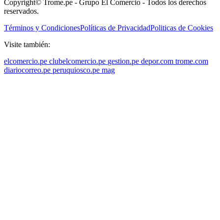
Copyright© Trome.pe - Grupo El Comercio - Todos los derechos
reservados.
Términos y Condiciones
Políticas de Privacidad
Politicas de Cookies
Visite también:
elcomercio.pe
clubelcomercio.pe
gestion.pe
depor.com
trome.com
diariocorreo.pe
peruquiosco.pe
mag