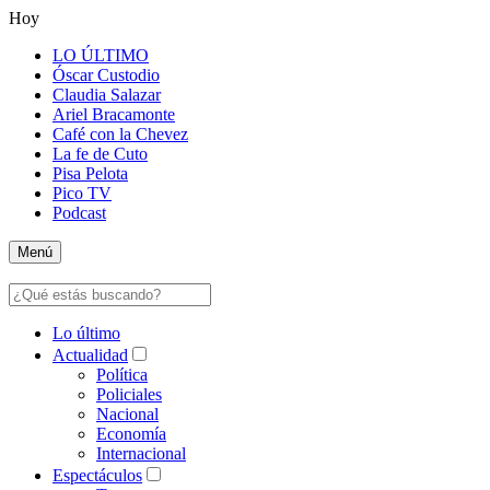
Hoy
LO ÚLTIMO
Óscar Custodio
Claudia Salazar
Ariel Bracamonte
Café con la Chevez
La fe de Cuto
Pisa Pelota
Pico TV
Podcast
Menú
Lo último
Actualidad
Política
Policiales
Nacional
Economía
Internacional
Espectáculos