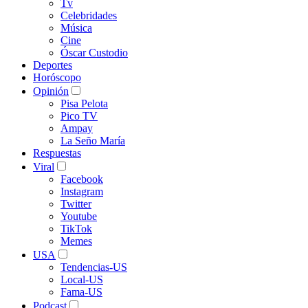
Tv
Celebridades
Música
Cine
Óscar Custodio
Deportes
Horóscopo
Opinión
Pisa Pelota
Pico TV
Ampay
La Seño María
Respuestas
Viral
Facebook
Instagram
Twitter
Youtube
TikTok
Memes
USA
Tendencias-US
Local-US
Fama-US
Podcast