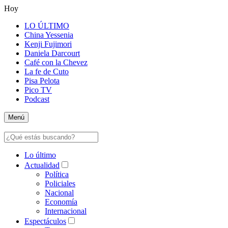
Hoy
LO ÚLTIMO
China Yessenia
Kenji Fujimori
Daniela Darcourt
Café con la Chevez
La fe de Cuto
Pisa Pelota
Pico TV
Podcast
Menú
Lo último
Actualidad
Política
Policiales
Nacional
Economía
Internacional
Espectáculos