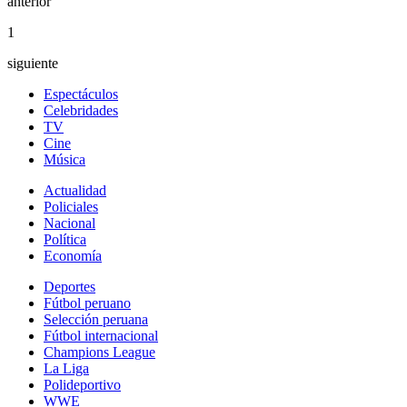
anterior
1
siguiente
Espectáculos
Celebridades
TV
Cine
Música
Actualidad
Policiales
Nacional
Política
Economía
Deportes
Fútbol peruano
Selección peruana
Fútbol internacional
Champions League
La Liga
Polideportivo
WWE