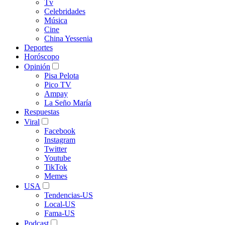
Tv
Celebridades
Música
Cine
China Yessenia
Deportes
Horóscopo
Opinión
Pisa Pelota
Pico TV
Ampay
La Seño María
Respuestas
Viral
Facebook
Instagram
Twitter
Youtube
TikTok
Memes
USA
Tendencias-US
Local-US
Fama-US
Podcast