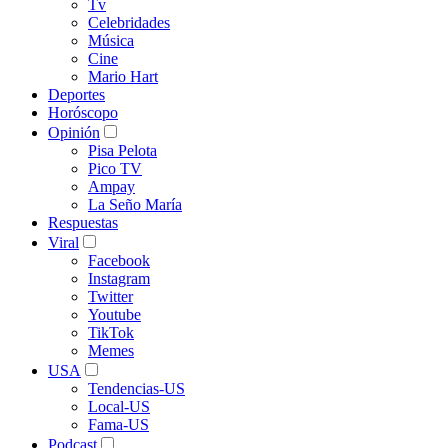
Tv
Celebridades
Música
Cine
Mario Hart
Deportes
Horóscopo
Opinión
Pisa Pelota
Pico TV
Ampay
La Seño María
Respuestas
Viral
Facebook
Instagram
Twitter
Youtube
TikTok
Memes
USA
Tendencias-US
Local-US
Fama-US
Podcast