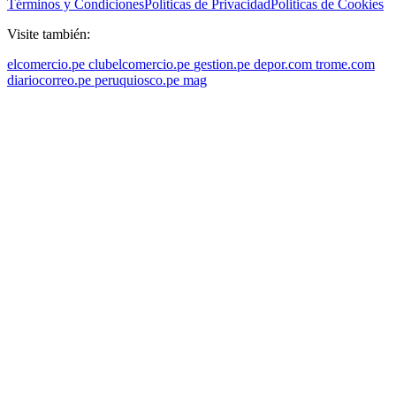
Términos y Condiciones
Políticas de Privacidad
Politicas de Cookies
Visite también:
elcomercio.pe
clubelcomercio.pe
gestion.pe
depor.com
trome.com
diariocorreo.pe
peruquiosco.pe
mag