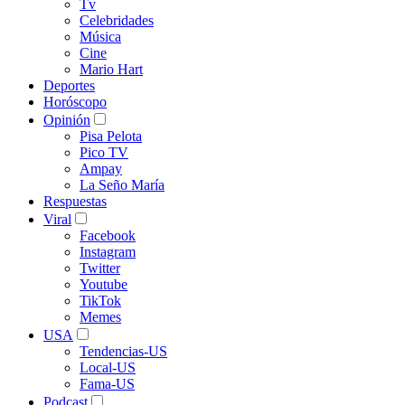
Tv
Celebridades
Música
Cine
Mario Hart
Deportes
Horóscopo
Opinión
Pisa Pelota
Pico TV
Ampay
La Seño María
Respuestas
Viral
Facebook
Instagram
Twitter
Youtube
TikTok
Memes
USA
Tendencias-US
Local-US
Fama-US
Podcast