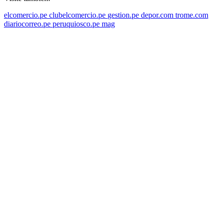
elcomercio.pe
clubelcomercio.pe
gestion.pe
depor.com
trome.com
diariocorreo.pe
peruquiosco.pe
mag