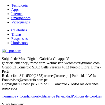
Tecnología
Apps
Internet
Smartphones
Videojuegos
Celebrities
Trivias
Respuestas
Horóscopo
Subjefe de Mesa Digital: Gabriela Chiappe V.:
gabriela.chiappe@trome.com Webmaster: webmaster@trome.com
Grupo El Comercio S.A.: Calle Paracas #532 Pueblo Libre, Lima -
Perú
Redacción: 311-6500(2858) trome@trome.pe | Publicidad Web:
Fonoavisos@comercio.com.pe
Copyright© Trome.pe - Grupo El Comercio - Todos los derechos
reservados.
Términos y Condiciones
Políticas de Privacidad
Politicas de Cookies
Visite también: