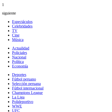
1
siguiente
Espectáculos
Celebridades
TV
Cine
Música
Actualidad
Policiales
Nacional
Política
Economía
Deportes
Fútbol peruano
Selección peruana
Fútbol internacional
Champions League
La Liga
Polideportivo
WWE
UFC