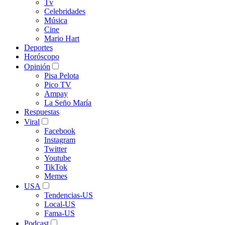
Tv
Celebridades
Música
Cine
Mario Hart
Deportes
Horóscopo
Opinión
Pisa Pelota
Pico TV
Ampay
La Seño María
Respuestas
Viral
Facebook
Instagram
Twitter
Youtube
TikTok
Memes
USA
Tendencias-US
Local-US
Fama-US
Podcast