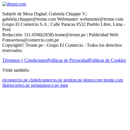
Subjefe de Mesa Digital: Gabriela Chiappe V.:
gabriela.chiappe@trome.com Webmaster: webmaster@trome.com
Grupo El Comercio S.A.: Calle Paracas #532 Pueblo Libre, Lima -
Perú
Redacción: 311-6500(2858) trome@trome.pe | Publicidad Web:
Fonoavisos@comercio.com.pe
Copyright© Trome.pe - Grupo El Comercio - Todos los derechos
reservados.
Términos y Condiciones
Políticas de Privacidad
Politicas de Cookies
Visite también:
elcomercio.pe
clubelcomercio.pe
gestion.pe
depor.com
trome.com
diariocorreo.pe
peruquiosco.pe
mag